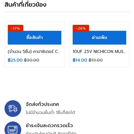
สินค้าที่เกี่ยวข้อง
-17%
-26%
ซื้อสินค้า
อ่านเพิ่ม
(จำนวน 5ชิ้น) คาปาซิเตอร์ CAPACITOR 1000UF 50V 105C SANYO SIZE 13X20MM. สีเขียว
10UF 25V NICHICON MUSE (BP) SIZE 05X11MM.
฿
25.00
฿
30.00
฿
14.00
฿
19.00
จัดส่งทั่วประเทศ
ไม่มีจำนวนขั้นต่ำ 1ชิ้นก็ส่งได้
ชำระเงินสะดวกรวดเร็ว
ชำระเงินโอนบัญชี คิวอาร์โค้ด