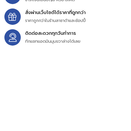
สั่งผ่านเว็บไซต์ได้ราคาที่ถูกกว่า
ราคาถูกกว่าในร้านลาซาด้าและช้อปปี้
ติดต่อสะดวกทุกวันทำการ
ทักแชทแอดมินมุมขวาล่างได้เลย
บริษัท สยาม เพอร์เชสซิ่ง จำกัด
399/9 ถนนฉลองกรุง แขวงลำปลาทิว เขตลาดกระบัง
กรุงเทพมหานคร 10520
เลขทะเบียน 0105563154601
Email:
siampurchasing@gmail.com
สยาม เพอร์เชสซิ่ง เรารวบรวมสินค้าประเภทอุตสาหกรรม