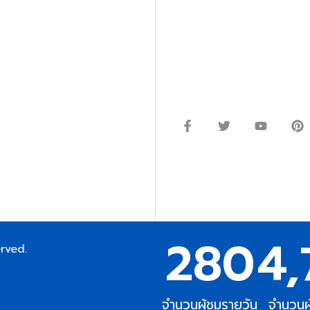
โทร.
0
98-969
พมหานคร 10520
Line ID: @si
จันทร์ – ศุกร์: 9:00-17.30น.
อนิกส์ ออโตเมชั่น อุปกรณ์
เสาร์: 09:00 – 12:00น.
ษัท ร้านค้า ผู้ให้บริการซ่อม
่างมีประสิทธิภาพ ลดต้นทุน และ
ากกว่า 54 ประเภท และมีจำนวน
ซื้อในแหล่งนี้แหล่งเดียว
 EMAIL:
280
4,
erved.
จำนวนผู้ชมรายวัน
จำนวนผ