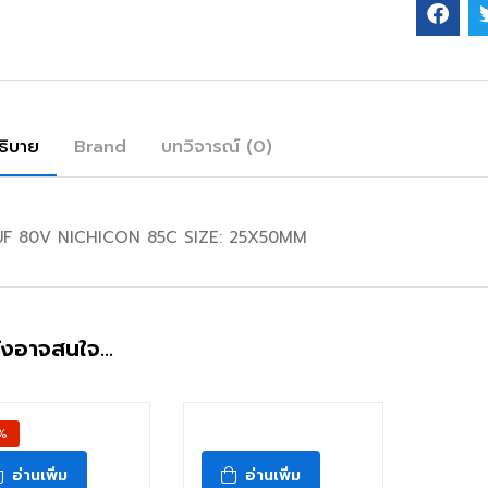
ธิบาย
Brand
บทวิจารณ์ (0)
F 80V NICHICON 85C SIZE: 25X50MM
ังอาจสนใจ…
สินค้าหมดแล้ว
%
อ่านเพิ่ม
อ่านเพิ่ม