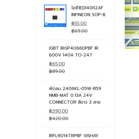
ไอซี1EDI40I12AF
INFINEON SOP-8
฿
55.00
฿
69.00
IGBT IRGP4066DPBF IR
600V 140A TO-247
฿
65.00
฿
89.00
พัดลม 2406KL-05W-B59
NMB-MAT 0.13A 24V
CONNECTOR สีขาว 3 สาย
฿
390.00
฿
420.00
IRFL9014TRPBF VISHAY