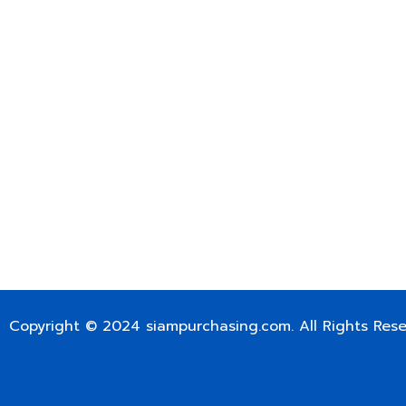
399/9 ถนนฉลองกรุง แขวงลำปลาทิว เขตลาดกระบัง กรุงเท
เลขทะเบียน 0105563154601
Email:
siampurchasing@gmail.com
สยาม เพอร์เชสซิ่ง เรารวบรวมสินค้าประเภทอุตสาหกรรม อิเล็กทร
ไฟฟ้าและอะไหล่ทั่วไปต่างๆ ไว้เพื่อสนับสนุนงานจัดซื้อในองค์กร บริ
บำรุง ช่าง และผู้ซื้อทั่วไปให้สามารถสร้างกระบวนการจัดซื้อได้อย
สามารถเข้าถึงข้อมูลสินค้าได้ง่ายขึ้น เราได้รวบรวมสินค้าไว้ ม
สินค้า 50,000 กว่ารายการ เพื่อตอบสนองความต้องการของผู้จัด
FOR INTERNATIONAL CUSTOMER PLEASE CONTACT VIA
SIAMPURCHASING@GMAIL.COM
OR WECHAT ID: dorn085319673
Copyright © 2024
siampurchasing.com
. All Rights Res