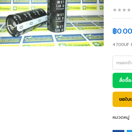
฿
0.0
4700UF 8
สั่งซื้
ขอใบ
หมวดหมู่: