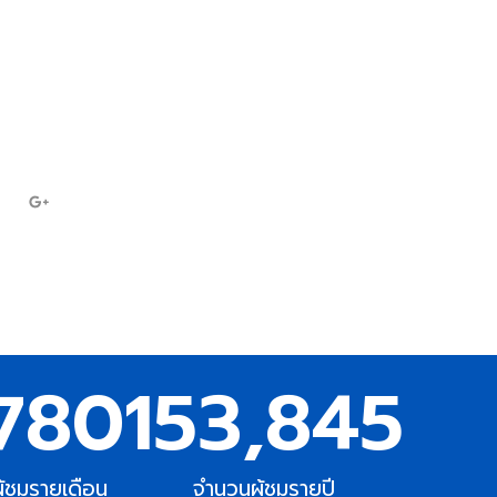
7697
ampc
780
153,845
ู้ชมรายเดือน
จำนวนผู้ชมรายปี