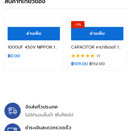
สินค้าที่เกี่ยวข้อง
สินค้าหมดแล้ว
-3%
อ่านเพิ่ม
อ่านเพิ่ม
1000UF 450V NIPPON 105C 4ขา SIZE: 35X80MM.
CAPACITOR คาปาซิเตอร์ 10000UF 100V ELNA GOLD SIZE 35X60MM. ขาเขี้ยว
฿
0.00
1
ให้คะแนน
5.00
฿
109.00
฿
112.00
ตั้งแต่ 1-5
คะแนน
จัดส่งทั่วประเทศ
ไม่มีจำนวนขั้นต่ำ 1ชิ้นก็ส่งได้
ชำระเงินสะดวกรวดเร็ว