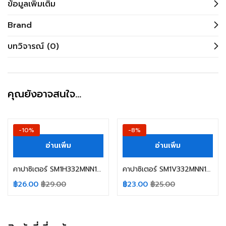
ข้อมูลเพิ่มเติม
Brand
บทวิจารณ์ (0)
คุณยังอาจสนใจ…
-10%
-8%
อ่านเพิ่ม
อ่านเพิ่ม
คาปาซิเตอร์ SM1H332MNN1836 3300UF 50V 85C ELITE SIZE 18X36MM. สีน้ำเงิน
คาปาซิเตอร์ SM1V332MNN1632 3300UF 35V 85C ELITE SIZE 16X32MM. สีน้ำเงิน
฿
26.00
฿
29.00
฿
23.00
฿
25.00