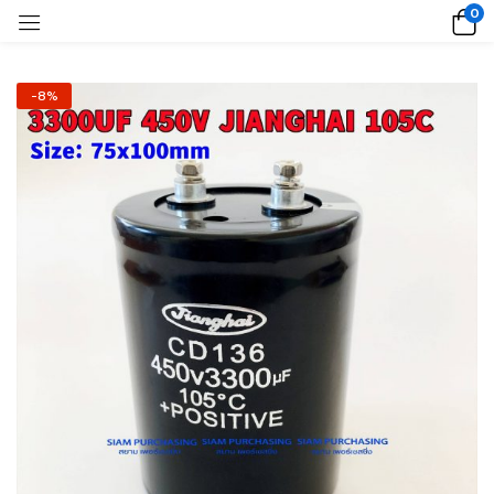
0
-8%