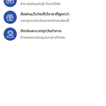
ชำระเงินโอนบัญชี คิวอาร์โค้ด
สั่งผ่านเว็บไซต์ได้ราคาที่ถูกกว่า
ราคาถูกกว่าในร้านลาซาด้าและช้อปปี้
ติดต่อสะดวกทุกวันทำการ
ทักแชทแอดมินมุมขวาล่างได้เลย
บริษัท สยาม เพอร์เชสซิ่ง จำกัด
399/9 ถนนฉลองกรุง แขวงลำปลาทิว เขตลาดกระบัง
กรุงเทพมหานคร 10520
เลขทะเบียน 0105563154601
Email:
siampurchasing@gmail.com
สยาม เพอร์เชสซิ่ง เรารวบรวมสินค้าประเภทอุตสาหกรรม