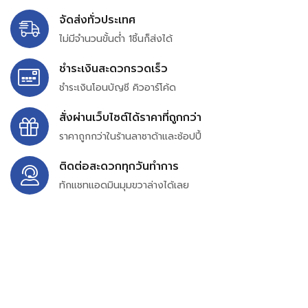
จัดส่งทั่วประเทศ
ไม่มีจำนวนขั้นต่ำ 1ชิ้นก็ส่งได้
ชำระเงินสะดวกรวดเร็ว
ชำระเงินโอนบัญชี คิวอาร์โค้ด
สั่งผ่านเว็บไซต์ได้ราคาที่ถูกกว่า
ราคาถูกกว่าในร้านลาซาด้าและช้อปปี้
ติดต่อสะดวกทุกวันทำการ
ทักแชทแอดมินมุมขวาล่างได้เลย
บริษัท สยาม เพอร์เชสซิ่ง จำกัด
399/9 ถนนฉลองกรุง แขวงลำปลาทิว เขตลาดกระบัง
กรุงเทพมหานคร 10520