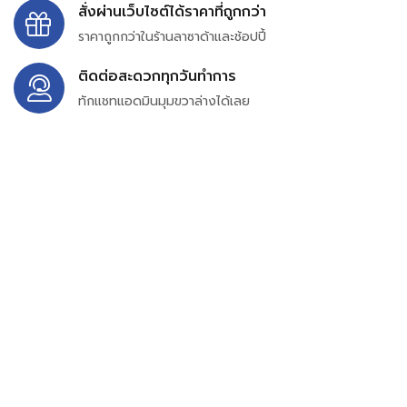
สั่งผ่านเว็บไซต์ได้ราคาที่ถูกกว่า
ราคาถูกกว่าในร้านลาซาด้าและช้อปปี้
ติดต่อสะดวกทุกวันทำการ
ทักแชทแอดมินมุมขวาล่างได้เลย
บริษัท สยาม เพอร์เชสซิ่ง จำกัด
399/9 ถนนฉลองกรุง แขวงลำปลาทิว เขตลาดกระบัง
กรุงเทพมหานคร 10520
เลขทะเบียน 0105563154601
Email:
siampurchasing@gmail.com
สยาม เพอร์เชสซิ่ง เรารวบรวมสินค้าประเภทอุตสาหกรรม
อิเล็กทรอนิกส์ ออโตเมชั่น อุปกรณ์ไฟฟ้าและอะไหล่ทั่วไปต่างๆ
ไว้เพื่อสนับสนุนงานจัดซื้อในองค์กร บริษัท ร้านค้า ผู้ให้บริการ