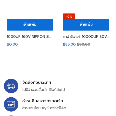
สินค้าหมดแล้ว
-6%
อ่านเพิ่ม
อ่านเพิ่ม
1000UF 160V NIPPON SIZE: 25X40MM.
คาปาซิเตอร์ 10000UF 80V 105C NIPPON SIZE 35X50MM. สีน้ำตาล ขาเขี้ยว
฿
0.00
฿
85.00
฿
90.00
จัดส่งทั่วประเทศ
ไม่มีจำนวนขั้นต่ำ 1ชิ้นก็ส่งได้
ชำระเงินสะดวกรวดเร็ว
ชำระเงินโอนบัญชี คิวอาร์โค้ด