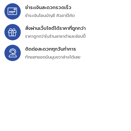
ชำระเงินสะดวกรวดเร็ว
ชำระเงินโอนบัญชี คิวอาร์โค้ด
สั่งผ่านเว็บไซต์ได้ราคาที่ถูกกว่า
ราคาถูกกว่าในร้านลาซาด้าและช้อปปี้
ติดต่อสะดวกทุกวันทำการ
ทักแชทแอดมินมุมขวาล่างได้เลย
บริษัท สยาม เพอร์เชสซิ่ง จำกัด
399/9 ถนนฉลองกรุง แขวงลำปลาทิว เขตลาดกระบัง
กรุงเทพมหานคร 10520
เลขทะเบียน 0105563154601
Email:
siampurchasing@gmail.com