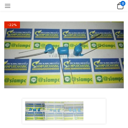
0
-22%