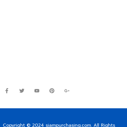
FOR INTERNATIONAL CUSTOMER PLEASE CONTACT
VIA EMAIL: SIAMPURCHASING@GMAIL.COM
OR WECHAT ID: dorn085319673
ปรึกษาและสอบถามข้อมูลเพิ่มเติมได้ที่
โทร.
0
98-9697697
Line ID: @siampc
จันทร์ – ศุกร์: 9:00-17.30น.
เสาร์: 09:00 – 12:00น.
Copyright © 2024
siampurchasing.com
. All Rights