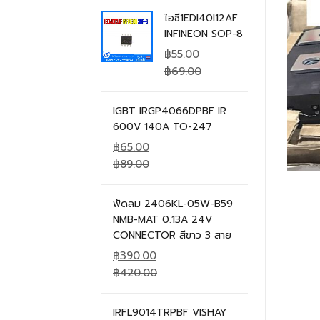
ไอซี1EDI40I12AF
INFINEON SOP-8
฿
55.00
฿
69.00
IGBT IRGP4066DPBF IR
600V 140A TO-247
฿
65.00
฿
89.00
พัดลม 2406KL-05W-B59
NMB-MAT 0.13A 24V
CONNECTOR สีขาว 3 สาย
฿
390.00
฿
420.00
IRFL9014TRPBF VISHAY