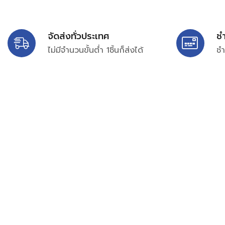
จัดส่งทั่วประเทศ
ช
ไม่มีจำนวนขั้นต่ำ 1ชิ้นก็ส่งได้
ชำ
บริษัท สยาม เพอร์เชสซิ่ง จำกัด
399/9 ถนนฉลองกรุง แขวงลำปลาทิว เขตลาดกระบัง กรุงเท
เลขทะเบียน 0105563154601
Email:
siampurchasing@gmail.com
สยาม เพอร์เชสซิ่ง เรารวบรวมสินค้าประเภทอุตสาหกรรม อิเล็กทร
ไฟฟ้าและอะไหล่ทั่วไปต่างๆ ไว้เพื่อสนับสนุนงานจัดซื้อในองค์กร บริ