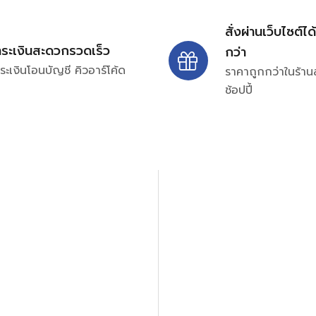
สั่งผ่านเว็บไซต์ได
ำระเงินสะดวกรวดเร็ว
กว่า
ระเงินโอนบัญชี คิวอาร์โค้ด
ราคาถูกกว่าในร้าน
ช้อปปี้
ปรึกษาและสอบถามข้อมูลเพ
โทร.
0
98-969
พมหานคร 10520
Line ID: @si
จันทร์ – ศุกร์: 9:00-17.30น.
อนิกส์ ออโตเมชั่น อุปกรณ์
เสาร์: 09:00 – 12:00น.
ษัท ร้านค้า ผู้ให้บริการซ่อม