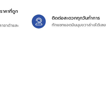
้ราคาที่ถูก
ติดต่อสะดวกทุกวันทำการ
ทักแชทแอดมินมุมขวาล่างได้เลย
ลาซาด้าและ
ิ่มเติมได้ที่
7697
ampc