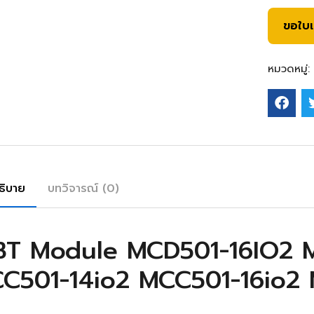
ขอใบ
หมวดหมู่:
ธิบาย
บทวิจารณ์ (0)
BT Module MCD501-16IO2 
C501-14io2 MCC501-16io2