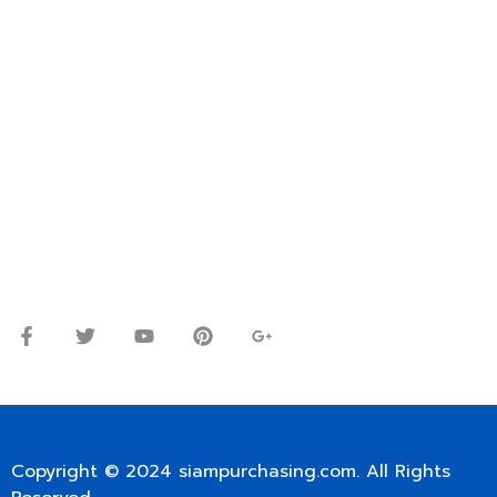
VIA EMAIL: SIAMPURCHASING@GMAIL.COM
OR WECHAT ID: dorn085319673
ปรึกษาและสอบถามข้อมูลเพิ่มเติมได้ที่
โทร.
0
98-9697697
Line ID: @siampc
จันทร์ – ศุกร์: 9:00-17.30น.
เสาร์: 09:00 – 12:00น.
Copyright © 2024
siampurchasing.com
. All Rights