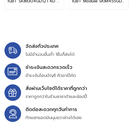
IGBT SKIM304GD12T4D SKIM250GD128D SKIM150GD128D SKIM401GD128D
IGBT Module SKIM455GD12T4D1 SKIM455GD12T4DM1 SKIM270GD176D 120GD176D
จัดส่งทั่วประเทศ
ไม่มีจำนวนขั้นต่ำ 1ชิ้นก็ส่งได้
ชำระเงินสะดวกรวดเร็ว
ชำระเงินโอนบัญชี คิวอาร์โค้ด
สั่งผ่านเว็บไซต์ได้ราคาที่ถูกกว่า
ราคาถูกกว่าในร้านลาซาด้าและช้อปปี้
ติดต่อสะดวกทุกวันทำการ
ทักแชทแอดมินมุมขวาล่างได้เลย