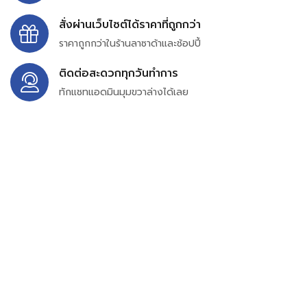
สั่งผ่านเว็บไซต์ได้ราคาที่ถูกกว่า
ราคาถูกกว่าในร้านลาซาด้าและช้อปปี้
ติดต่อสะดวกทุกวันทำการ
ทักแชทแอดมินมุมขวาล่างได้เลย
บริษัท สยาม เพอร์เชสซิ่ง จำกัด
399/9 ถนนฉลองกรุง แขวงลำปลาทิว เขตลาดกระบัง
กรุงเทพมหานคร 10520
เลขทะเบียน 0105563154601
Email:
siampurchasing@gmail.com
สยาม เพอร์เชสซิ่ง เรารวบรวมสินค้าประเภทอุตสาหกรรม
อิเล็กทรอนิกส์ ออโตเมชั่น อุปกรณ์ไฟฟ้าและอะไหล่ทั่วไปต่างๆ