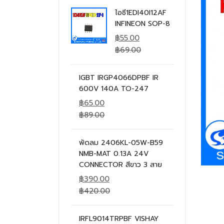
ไอซี1EDI40I12AF
INFINEON SOP-8
฿
55.00
฿
69.00
IGBT IRGP4066DPBF IR
600V 140A TO-247
฿
65.00
฿
89.00
พัดลม 2406KL-05W-B59
NMB-MAT 0.13A 24V
CONNECTOR สีขาว 3 สาย
฿
390.00
฿
420.00
IRFL9014TRPBF VISHAY