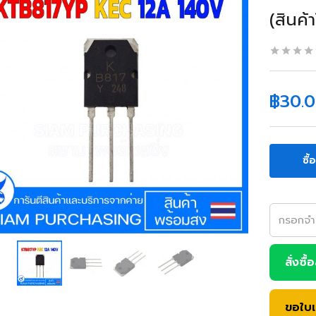
(สินค้
฿
30.
ซื้
สั่งซื้
ขอใบ