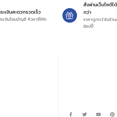
สั่งผ่านเว็บไซต์ได
ำระเงินสะดวกรวดเร็ว
กว่า
ระเงินโอนบัญชี คิวอาร์โค้ด
ราคาถูกกว่าในร้าน
ช้อปปี้
ปรึกษาและสอบถามข้อมูลเพ
โทร.
0
98-969
พมหานคร 10520
Line ID: @si
จันทร์ – ศุกร์: 9:00-17.30น.
อนิกส์ ออโตเมชั่น อุปกรณ์
เสาร์: 09:00 – 12:00น.
ษัท ร้านค้า ผู้ให้บริการซ่อม
่างมีประสิทธิภาพ ลดต้นทุน และ