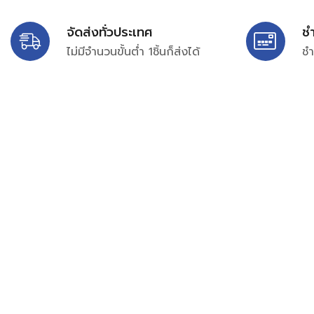
จัดส่งทั่วประเทศ
ช
ไม่มีจำนวนขั้นต่ำ 1ชิ้นก็ส่งได้
ชำ
บริษัท สยาม เพอร์เชสซิ่ง จำกัด
399/9 ถนนฉลองกรุง แขวงลำปลาทิว เขตลาดกระบัง กรุงเท
เลขทะเบียน 0105563154601
Email:
siampurchasing@gmail.com
สยาม เพอร์เชสซิ่ง เรารวบรวมสินค้าประเภทอุตสาหกรรม อิเล็กทร
ไฟฟ้าและอะไหล่ทั่วไปต่างๆ ไว้เพื่อสนับสนุนงานจัดซื้อในองค์กร บริ
บำรุง ช่าง และผู้ซื้อทั่วไปให้สามารถสร้างกระบวนการจัดซื้อได้อย