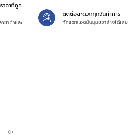
้ราคาที่ถูก
ติดต่อสะดวกทุกวันทำการ
ทักแชทแอดมินมุมขวาล่างได้เลย
ลาซาด้าและ
ิ่มเติมได้ที่
7697
ampc