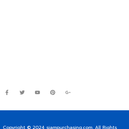
FOR INTERNATIONAL CUSTOMER PLEASE CONTACT
VIA EMAIL: SIAMPURCHASING@GMAIL.COM
OR WECHAT ID: dorn085319673
ปรึกษาและสอบถามข้อมูลเพิ่มเติมได้ที่
โทร.
0
98-9697697
Line ID: @siampc
จันทร์ – ศุกร์: 9:00-17.30น.
เสาร์: 09:00 – 12:00น.
Copyright © 2024
siampurchasing.com
. All Rights