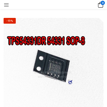
0
-15%