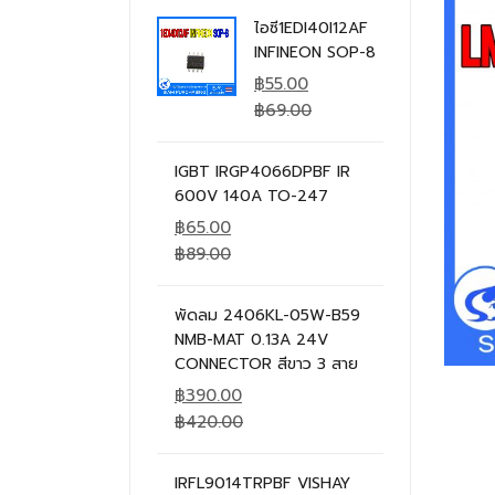
ไอซี1EDI40I12AF
INFINEON SOP-8
฿
55.00
฿
69.00
IGBT IRGP4066DPBF IR
600V 140A TO-247
฿
65.00
฿
89.00
พัดลม 2406KL-05W-B59
NMB-MAT 0.13A 24V
CONNECTOR สีขาว 3 สาย
฿
390.00
฿
420.00
IRFL9014TRPBF VISHAY