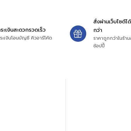
สั่งผ่านเว็บไซต์ได
ำระเงินสะดวกรวดเร็ว
กว่า
ระเงินโอนบัญชี คิวอาร์โค้ด
ราคาถูกกว่าในร้าน
ช้อปปี้
ปรึกษาและสอบถามข้อมูลเพ
โทร.
0
98-969
พมหานคร 10520
Line ID: @si
จันทร์ – ศุกร์: 9:00-17.30น.
อนิกส์ ออโตเมชั่น อุปกรณ์