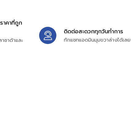
้ราคาที่ถูก
ติดต่อสะดวกทุกวันทำการ
ทักแชทแอดมินมุมขวาล่างได้เลย
ลาซาด้าและ
ิ่มเติมได้ที่
7697
ampc