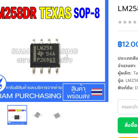
LM25
฿
12.0
ประเภทสิน
จำนวนขา:
ผู้ผลิต:
Te
รุ่น:
LM25
ฟังก์ชัน:
Du
สั่งซื้