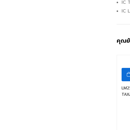
IC 
IC L
คุณย
LM2
TAX