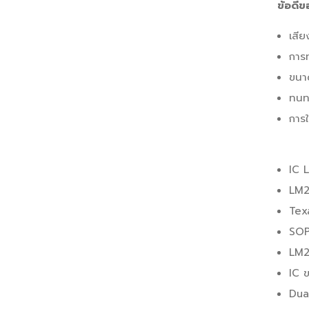
ข้อดีข
เสี
การ
ขนา
ทนท
การ
IC 
LM2
Tex
SOP
LM2
IC 
Dua