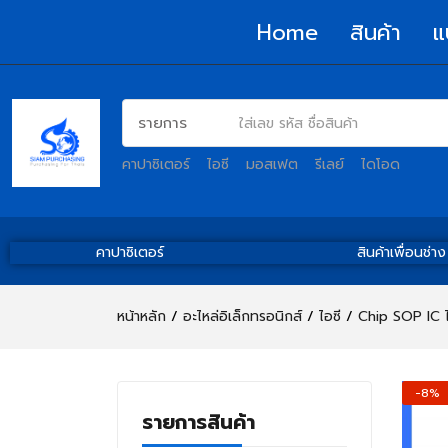
Home
สินค้า
แ
คาปาซิเตอร์
ไอซี
มอสเฟต
รีเลย์
ไดโอด
คาปาซิเตอร์
สินค้าเพื่อนช่าง
หน้าหลัก
อะไหล่อิเล็กทรอนิกส์
ไอซี
Chip SOP IC ไ
-8%
รายการสินค้า