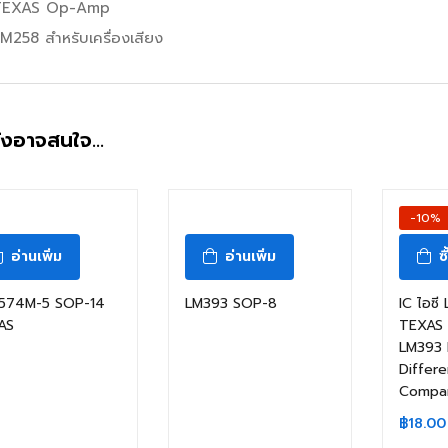
TEXAS Op-Amp
M258 สำหรับเครื่องเสียง
ังอาจสนใจ…
-10%
อ่านเพิ่ม
อ่านเพิ่ม
ซ
574M-5 SOP-14
LM393 SOP-8
IC ไอซี
AS
TEXAS
LM393 
Differe
Compar
฿
18.00