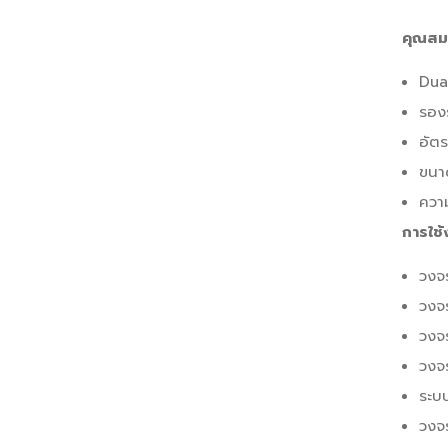
คุณสมบ
Dua
รอง
อัตร
ขนาด
ความ
การใช้
วงจ
วงจ
วงจ
วงจร
ระบ
วงจ