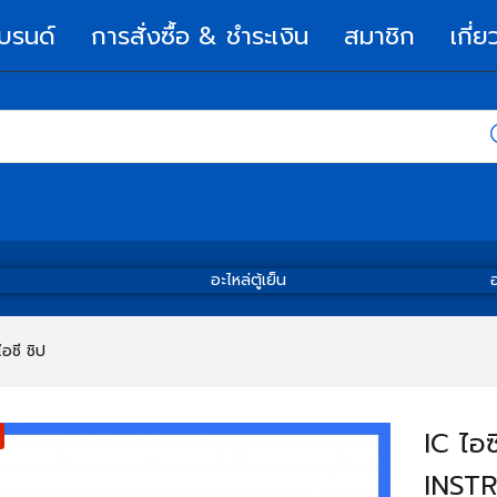
บรนด์
การสั่งซื้อ & ชำระเงิน
สมาชิก
เกี่ย
อะไหล่ตู้เย็น
อ
อซี ชิป
IC ไอ
INST