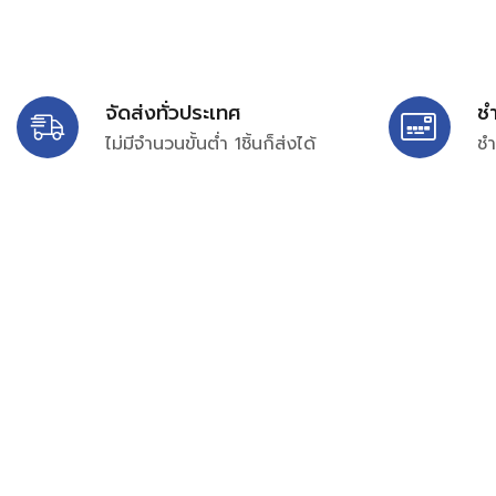
จัดส่งทั่วประเทศ
ช
ไม่มีจำนวนขั้นต่ำ 1ชิ้นก็ส่งได้
ชำ
บริษัท สยาม เพอร์เชสซิ่ง จำกัด
399/9 ถนนฉลองกรุง แขวงลำปลาทิว เขตลาดกระบัง กรุงเท
เลขทะเบียน 0105563154601
Email:
siampurchasing@gmail.com
สยาม เพอร์เชสซิ่ง เรารวบรวมสินค้าประเภทอุตสาหกรรม อิเล็กทร