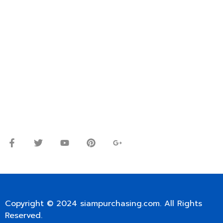
VIA EMAIL: SIAMPURCHASING@GMAIL.COM
OR WECHAT ID: dorn085319673
ปรึกษาและสอบถามข้อมูลเพิ่มเติมได้ที่
โทร.
0
98-9697697
Line ID: @siampc
จันทร์ – ศุกร์: 9:00-17.30น.
เสาร์: 09:00 – 12:00น.
Copyright © 2024
siampurchasing.com
. All Rights
Reserved.