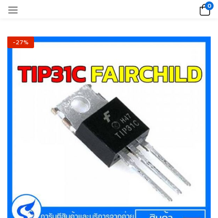
0
-27%