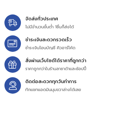
จัดส่งทั่วประเทศ
ไม่มีจำนวนขั้นต่ำ 1ชิ้นก็ส่งได้
ชำระเงินสะดวกรวดเร็ว
ชำระเงินโอนบัญชี คิวอาร์โค้ด
สั่งผ่านเว็บไซต์ได้ราคาที่ถูกกว่า
ราคาถูกกว่าในร้านลาซาด้าและช้อปปี้
ติดต่อสะดวกทุกวันทำการ
ทักแชทแอดมินมุมขวาล่างได้เลย
บริษัท สยาม เพอร์เชสซิ่ง จำกัด
399/9 ถนนฉลองกรุง แขวงลำปลาทิว เขตลาดกระบัง