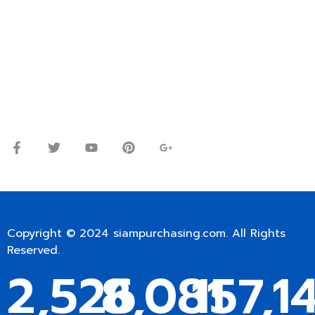
ปรึกษาและสอบถามข้อมูลเพิ่มเติมได้ที่
โทร.
0
98-9697697
Line ID: @siampc
จันทร์ – ศุกร์: 9:00-17.30น.
เสาร์: 09:00 – 12:00น.
Copyright © 2024
siampurchasing.com
. All Rights
Reserved.
2,526
8,081
157,1