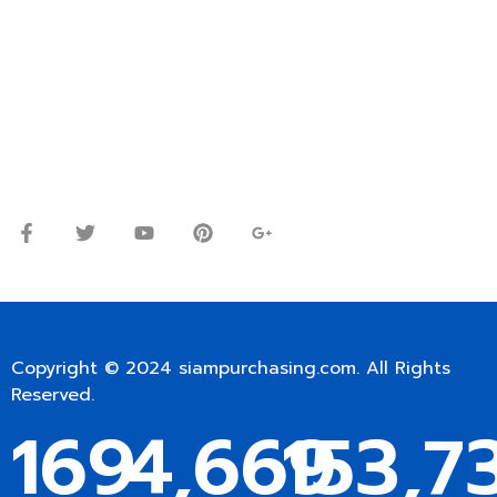
ปรึกษาและสอบถามข้อมูลเพิ่มเติมได้ที่
โทร.
0
98-9697697
Line ID: @siampc
จันทร์ – ศุกร์: 9:00-17.30น.
เสาร์: 09:00 – 12:00น.
Copyright © 2024
siampurchasing.com
. All Rights
Reserved.
169
4,669
153,7