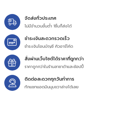
จัดส่งทั่วประเทศ
ไม่มีจำนวนขั้นต่ำ 1ชิ้นก็ส่งได้
ชำระเงินสะดวกรวดเร็ว
ชำระเงินโอนบัญชี คิวอาร์โค้ด
สั่งผ่านเว็บไซต์ได้ราคาที่ถูกกว่า
ราคาถูกกว่าในร้านลาซาด้าและช้อปปี้
ติดต่อสะดวกทุกวันทำการ
ทักแชทแอดมินมุมขวาล่างได้เลย
บริษัท สยาม เพอร์เชสซิ่ง จำกัด
399/9 ถนนฉลองกรุง แขวงลำปลาทิว เขตลาดกระบัง