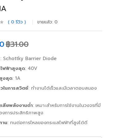
1A
0
รีวิว
ขายแล้ว:
0
00
฿
31.00
ท
: Schottky Barrier Diode
ไฟฟ้าสูงสุด
: 40V
ูงสุด
: 1A
็วในการสวิตช์
: ทำงานได้เร็วและมีเวลาตอบสนอง
เสียพลังงานต่ำ
: เหมาะสำหรับการใช้งานในวงจรที่มี
องการประสิทธิภาพสูง
ทาน
: ทนต่อการไหลของกระแสไฟฟ้าที่สูงได้ดี