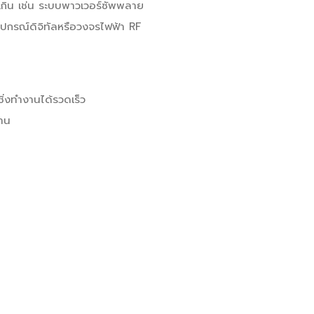
เกิน เช่น ระบบพาวเวอร์ซัพพลาย
นอุปกรณ์ดิจิทัลหรือวงจรไฟฟ้า RF
ิ่งทำงานได้รวดเร็ว
งาน