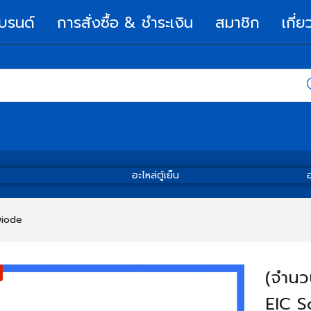
บรนด์
การสั่งซื้อ & ชำระเงิน
สมาชิก
เกี่ย
อะไหล่ตู้เย็น
อ
Diode
(จำนว
EIC S