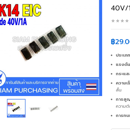
40V/
฿
29.
ประเภ
แรงดัน
กระแสส
ความเร
สั้น
การสูญ
ความต้
การทน