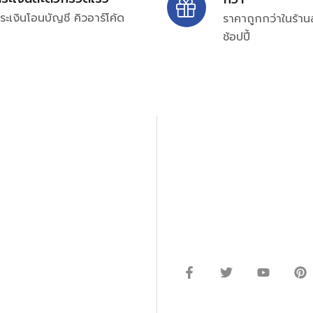
ระเงินโอนบัญชี คิวอาร์โค้ด
ราคาถูกกว่าในร้าน
ช้อปปี้
ปรึกษาและสอบถามข้อมูลเพ
โทร.
0
98-969
พมหานคร 10520
Line ID: @si
จันทร์ – ศุกร์: 9:00-17.30น.
อนิกส์ ออโตเมชั่น อุปกรณ์
เสาร์: 09:00 – 12:00น.
ษัท ร้านค้า ผู้ให้บริการซ่อม
่างมีประสิทธิภาพ ลดต้นทุน และ
ากกว่า 54 ประเภท และมีจำนวน
ซื้อในแหล่งนี้แหล่งเดียว