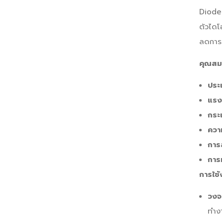
Diode 
ตัวไดโ
ลดการส
คุณสมบ
ประ
แรง
กระ
ควา
การ
การ
การใช้
วงจ
ทำงา