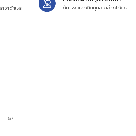
ทักแชทแอดมินมุมขวาล่างได้เลย
ลาซาด้าและ
ิ่มเติมได้ที่
7697
ampc