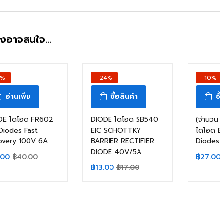
ังอาจสนใจ…
3%
-24%
-10%
อ่านเพิ่ม
ซื้อสินค้า
ซ
DE ไดโอด FR602
DIODE ไดโอด SB540
(จำนวน 
Diodes Fast
EIC SCHOTTKY
ไดโอด 
overy 100V 6A
BARRIER RECTIFIER
Diodes
DIODE 40V/5A
.00
฿
40.00
฿
27.0
฿
13.00
฿
17.00