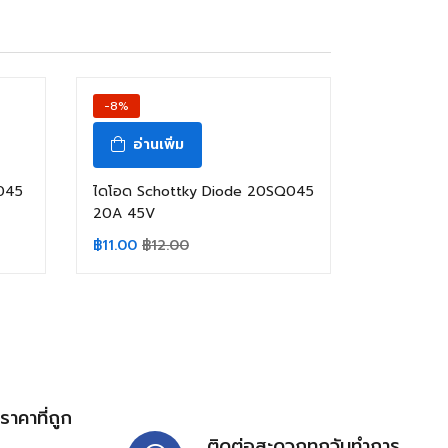
-8%
อ่านเพิ่ม
045
ไดโอด Schottky Diode 20SQ045
20A 45V
฿
11.00
฿
12.00
้ราคาที่ถูก
ติดต่อสะดวกทุกวันทำการ