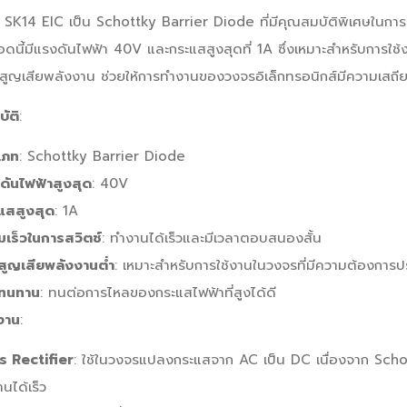
SK14 EIC เป็น Schottky Barrier Diode ที่มีคุณสมบัติพิเศษในการทำ
อดนี้มีแรงดันไฟฟ้า 40V และกระแสสูงสุดที่ 1A ซึ่งเหมาะสำหรับการใช้
ูญเสียพลังงาน ช่วยให้การทำงานของวงจรอิเล็กทรอนิกส์มีความเสถีย
ัติ
:
เภท
: Schottky Barrier Diode
ดันไฟฟ้าสูงสุด
: 40V
แสสูงสุด
: 1A
มเร็วในการสวิตช์
: ทำงานได้เร็วและมีเวลาตอบสนองสั้น
สูญเสียพลังงานต่ำ
: เหมาะสำหรับการใช้งานในวงจรที่มีความต้องการป
ทนทาน
: ทนต่อการไหลของกระแสไฟฟ้าที่สูงได้ดี
งาน
:
ร Rectifier
: ใช้ในวงจรแปลงกระแสจาก AC เป็น DC เนื่องจาก Scho
นได้เร็ว