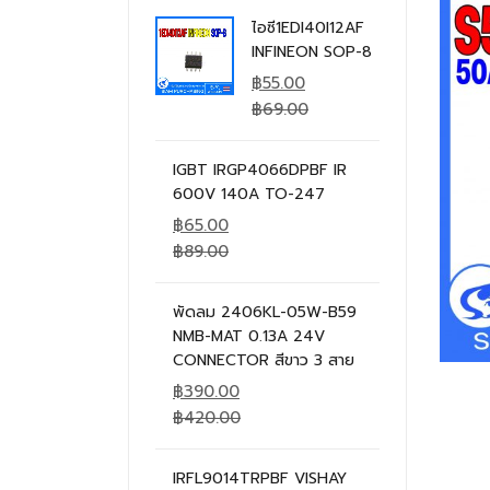
ไอซี1EDI40I12AF
INFINEON SOP-8
฿
55.00
฿
69.00
IGBT IRGP4066DPBF IR
600V 140A TO-247
฿
65.00
฿
89.00
พัดลม 2406KL-05W-B59
NMB-MAT 0.13A 24V
CONNECTOR สีขาว 3 สาย
฿
390.00
฿
420.00
IRFL9014TRPBF VISHAY