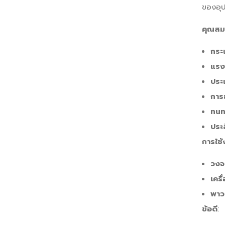
ของอุป
คุณสมบ
กระ
แรง
ประ
การ
ทนท
ประ
การใช้
วงจ
เคร
พาว
ข้อดี
: