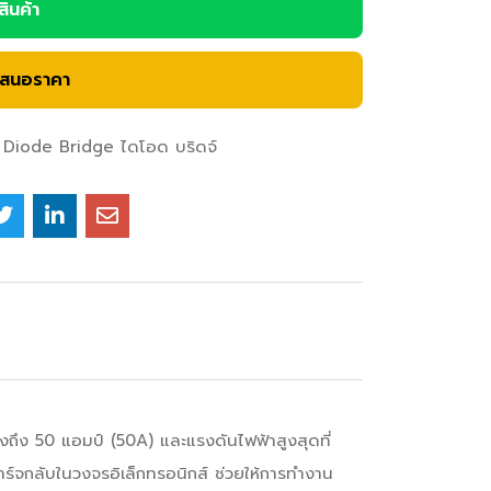
อสินค้า
เสนอราคา
Diode Bridge ไดโอด บริดจ์
ถึง 50 แอมป์ (50A) และแรงดันไฟฟ้าสูงสุดที่
์จกลับในวงจรอิเล็กทรอนิกส์ ช่วยให้การทำงาน