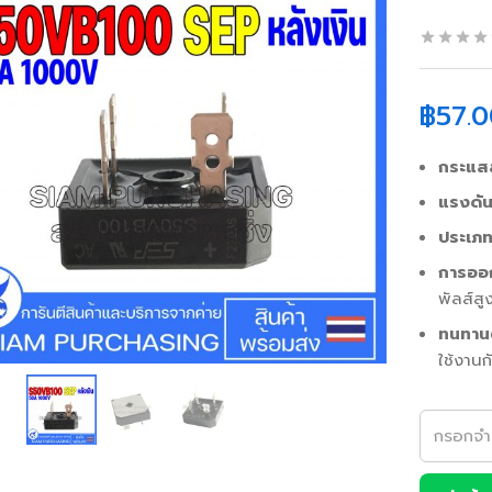
฿
57.0
กระแสส
แรงดัน
ประเภ
การออ
พัลส์ส
ทนทานต
ใช้งานก