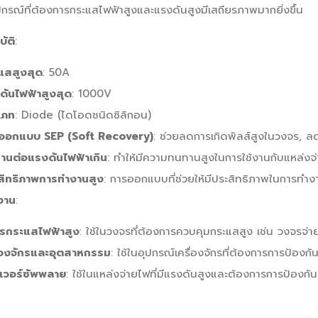
กรณ์ที่ต้องการกระแสไฟฟ้าสูงและแรงดันสูงมีเสถียรภาพมากยิ่งขึ้น
ัติ
:
แสสูงสุด
: 50A
ดันไฟฟ้าสูงสุด
: 1000V
เภท
: Diode (ไดโอดชนิดซิลิกอน)
ออกแบบ SEP (Soft Recovery)
: ช่วยลดการเกิดพัลส์สูงในวงจร, ล
านต่อแรงดันไฟฟ้าเกิน
: ทำให้มีความทนทานสูงในการใช้งานกับแหล่งจ่
สิทธิภาพการทำงานสูง
: การออกแบบที่ช่วยให้มีประสิทธิภาพในการทำง
งาน
:
รกระแสไฟฟ้าสูง
: ใช้ในวงจรที่ต้องการควบคุมกระแสสูง เช่น วงจรจ่
ื่องจักรและอุตสาหกรรม
: ใช้ในอุปกรณ์เครื่องจักรที่ต้องการการป้อง
เวอร์ซัพพลาย
: ใช้ในแหล่งจ่ายไฟที่มีแรงดันสูงและต้องการการป้องกันท