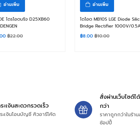
อ่านเพิ่ม
อ่านเพิ่ม
DE ไดรโอดบริจ D25XB60
ไดโอด MB10S LGE Diode Sili
NDENGEN
Bridge Rectifier 1000V/0.5
.00
฿
22.00
฿
8.00
฿
10.00
สั่งผ่านเว็บไซต์ได
ำระเงินสะดวกรวดเร็ว
กว่า
ระเงินโอนบัญชี คิวอาร์โค้ด
ราคาถูกกว่าในร้าน
ช้อปปี้