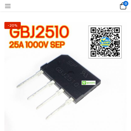
0
-20%