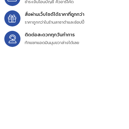
ชำระเงินโอนบัญชี คิวอาร์โค้ด
สั่งผ่านเว็บไซต์ได้ราคาที่ถูกกว่า
ราคาถูกกว่าในร้านลาซาด้าและช้อปปี้
ติดต่อสะดวกทุกวันทำการ
ทักแชทแอดมินมุมขวาล่างได้เลย
บริษัท สยาม เพอร์เชสซิ่ง จำกัด
399/9 ถนนฉลองกรุง แขวงลำปลาทิว เขตลาดกระบัง
กรุงเทพมหานคร 10520
เลขทะเบียน 0105563154601
Email:
siampurchasing@gmail.com
สยาม เพอร์เชสซิ่ง เรารวบรวมสินค้าประเภทอุตสาหกรรม