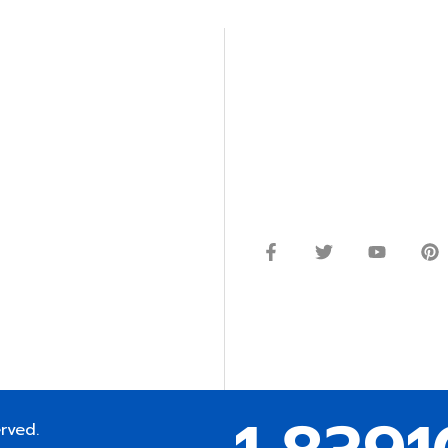
ปรึกษาและสอบถามข้อมูลเพ
โทร.
0
98-969
พมหานคร 10520
Line ID: @si
จันทร์ – ศุกร์: 9:00-17.30น.
อนิกส์ ออโตเมชั่น อุปกรณ์
เสาร์: 09:00 – 12:00น.
ษัท ร้านค้า ผู้ให้บริการซ่อม
่างมีประสิทธิภาพ ลดต้นทุน และ
ากกว่า 54 ประเภท และมีจำนวน
ซื้อในแหล่งนี้แหล่งเดียว
 EMAIL:
erved.