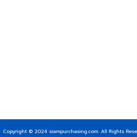
บริษัท สยาม เพอร์เชสซิ่ง จำกัด
399/9 ถนนฉลองกรุง แขวงลำปลาทิว เขตลาดกระบัง กรุงเท
เลขทะเบียน 0105563154601
Email:
siampurchasing@gmail.com
สยาม เพอร์เชสซิ่ง เรารวบรวมสินค้าประเภทอุตสาหกรรม อิเล็กทร
ไฟฟ้าและอะไหล่ทั่วไปต่างๆ ไว้เพื่อสนับสนุนงานจัดซื้อในองค์กร บริ
บำรุง ช่าง และผู้ซื้อทั่วไปให้สามารถสร้างกระบวนการจัดซื้อได้อย
สามารถเข้าถึงข้อมูลสินค้าได้ง่ายขึ้น เราได้รวบรวมสินค้าไว้ ม
สินค้า 50,000 กว่ารายการ เพื่อตอบสนองความต้องการของผู้จัด
FOR INTERNATIONAL CUSTOMER PLEASE CONTACT VIA
SIAMPURCHASING@GMAIL.COM
OR WECHAT ID: dorn085319673
Copyright © 2024
siampurchasing.com
. All Rights Res