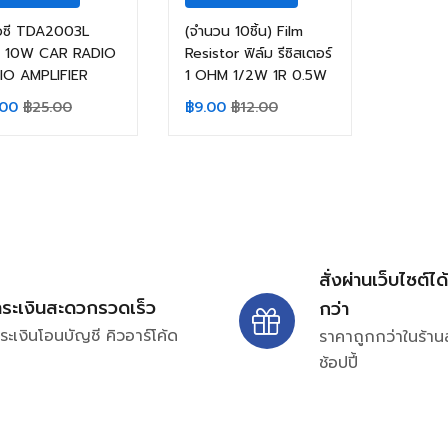
ไอซี TDA2003L
(จำนวน 10ชิ้น) Film
 10W CAR RADIO
Resistor ฟิล์ม รีซิสเตอร์
IO AMPLIFIER
1 OHM 1/2W 1R 0.5W
.00
฿
25.00
฿
9.00
฿
12.00
สั่งผ่านเว็บไซต์ได
ำระเงินสะดวกรวดเร็ว
กว่า
ระเงินโอนบัญชี คิวอาร์โค้ด
ราคาถูกกว่าในร้าน
ช้อปปี้