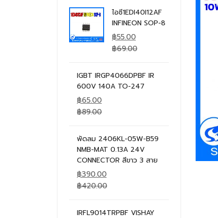
ไอซี1EDI40I12AF
INFINEON SOP-8
฿
55.00
฿
69.00
IGBT IRGP4066DPBF IR
600V 140A TO-247
฿
65.00
฿
89.00
พัดลม 2406KL-05W-B59
NMB-MAT 0.13A 24V
CONNECTOR สีขาว 3 สาย
฿
390.00
฿
420.00
IRFL9014TRPBF VISHAY