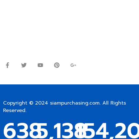
ปรึกษาและสอบถามข้อมูลเพิ่มเติมได้ที่
โทร.
0
98-9697697
Line ID: @siampc
จันทร์ – ศุกร์: 9:00-17.30น.
เสาร์: 09:00 – 12:00น.
Copyright © 2024
siampurchasing.com
. All Rights
Reserved.
638
5,138
154,2