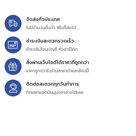
จัดส่งทั่วประเทศ
ไม่มีจำนวนขั้นต่ำ 1ชิ้นก็ส่งได้
ชำระเงินสะดวกรวดเร็ว
ชำระเงินโอนบัญชี คิวอาร์โค้ด
สั่งผ่านเว็บไซต์ได้ราคาที่ถูกกว่า
ราคาถูกกว่าในร้านลาซาด้าและช้อปปี้
ติดต่อสะดวกทุกวันทำการ
ทักแชทแอดมินมุมขวาล่างได้เลย
บริษัท สยาม เพอร์เชสซิ่ง จำกัด
399/9 ถนนฉลองกรุง แขวงลำปลาทิว เขตลาดกระบัง