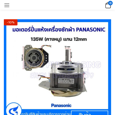
0
-10%