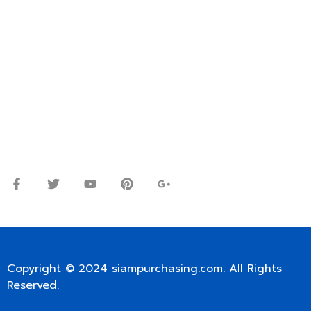
OR WECHAT ID: dorn085319673
ปรึกษาและสอบถามข้อมูลเพิ่มเติมได้ที่
โทร.
0
98-9697697
Line ID: @siampc
จันทร์ – ศุกร์: 9:00-17.30น.
เสาร์: 09:00 – 12:00น.
Copyright © 2024
siampurchasing.com
. All Rights
Reserved.