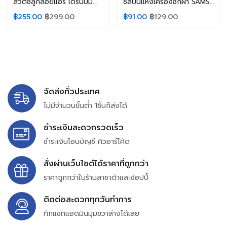
สวิตซ์ลูกลอยแอร์ เดรนปั้มน้ำทิ้ง Float Switch ทั่วไป แอร์ 4ทิศทาง (แกนสั้น) อะไหล่แอร์
ซีลปั่นแห้งเครื่องซักผ้า SAMSUNG ซัมซุง PANASONIC พานาโซนิค รู 14mm (แบบเกลียว) อะไหล่เครื่องซักผ้า
฿
255.00
฿
299.00
฿
91.00
฿
129.00
จัดส่งทั่วประเทศ
ไม่มีจำนวนขั้นต่ำ 1ชิ้นก็ส่งได้
ชำระเงินสะดวกรวดเร็ว
ชำระเงินโอนบัญชี คิวอาร์โค้ด
สั่งผ่านเว็บไซต์ได้ราคาที่ถูกกว่า
ราคาถูกกว่าในร้านลาซาด้าและช้อปปี้
ติดต่อสะดวกทุกวันทำการ
ทักแชทแอดมินมุมขวาล่างได้เลย