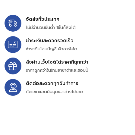
จัดส่งทั่วประเทศ
ไม่มีจำนวนขั้นต่ำ 1ชิ้นก็ส่งได้
ชำระเงินสะดวกรวดเร็ว
ชำระเงินโอนบัญชี คิวอาร์โค้ด
สั่งผ่านเว็บไซต์ได้ราคาที่ถูกกว่า
ราคาถูกกว่าในร้านลาซาด้าและช้อปปี้
ติดต่อสะดวกทุกวันทำการ
ทักแชทแอดมินมุมขวาล่างได้เลย
บริษัท สยาม เพอร์เชสซิ่ง จำกัด
399/9 ถนนฉลองกรุง แขวงลำปลาทิว เขตลาดกระบัง