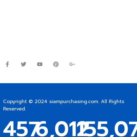
ปรึกษาและสอบถามข้อมูลเพิ่มเติมได้ที่
โทร.
0
98-9697697
Line ID: @siampc
จันทร์ – ศุกร์: 9:00-17.30น.
เสาร์: 09:00 – 12:00น.
Copyright © 2024
siampurchasing.com
. All Rights
Reserved.
457
6,012
155,0