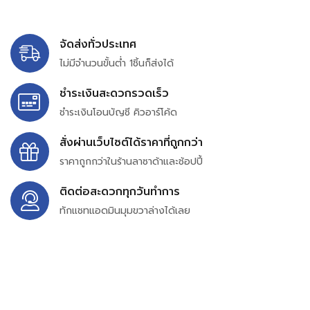
จัดส่งทั่วประเทศ
ไม่มีจำนวนขั้นต่ำ 1ชิ้นก็ส่งได้
ชำระเงินสะดวกรวดเร็ว
ชำระเงินโอนบัญชี คิวอาร์โค้ด
สั่งผ่านเว็บไซต์ได้ราคาที่ถูกกว่า
ราคาถูกกว่าในร้านลาซาด้าและช้อปปี้
ติดต่อสะดวกทุกวันทำการ
ทักแชทแอดมินมุมขวาล่างได้เลย
บริษัท สยาม เพอร์เชสซิ่ง จำกัด
399/9 ถนนฉลองกรุง แขวงลำปลาทิว เขตลาดกระบัง