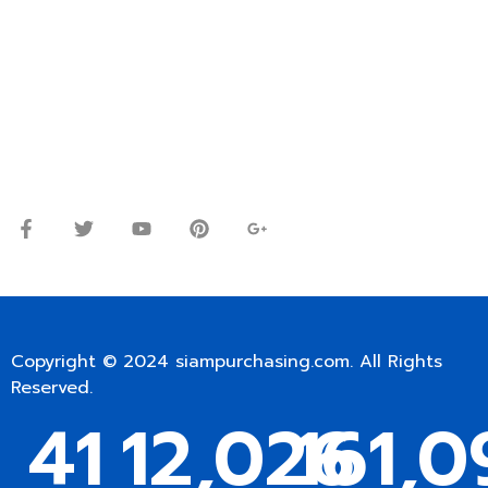
ปรึกษาและสอบถามข้อมูลเพิ่มเติมได้ที่
โทร.
0
98-9697697
Line ID: @siampc
จันทร์ – ศุกร์: 9:00-17.30น.
เสาร์: 09:00 – 12:00น.
Copyright © 2024
siampurchasing.com
. All Rights
Reserved.
41
12,026
161,0