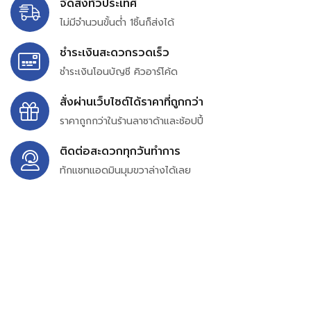
จัดส่งทั่วประเทศ
ไม่มีจำนวนขั้นต่ำ 1ชิ้นก็ส่งได้
ชำระเงินสะดวกรวดเร็ว
ชำระเงินโอนบัญชี คิวอาร์โค้ด
สั่งผ่านเว็บไซต์ได้ราคาที่ถูกกว่า
ราคาถูกกว่าในร้านลาซาด้าและช้อปปี้
ติดต่อสะดวกทุกวันทำการ
ทักแชทแอดมินมุมขวาล่างได้เลย
บริษัท สยาม เพอร์เชสซิ่ง จำกัด
399/9 ถนนฉลองกรุง แขวงลำปลาทิว เขตลาดกระบัง
กรุงเทพมหานคร 10520
เลขทะเบียน 0105563154601