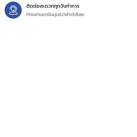
ติดต่อสะดวกทุกวันทำการ
ทักแชทแอดมินมุมขวาล่างได้เลย
บริษัท สยาม เพอร์เชสซิ่ง จำกัด
399/9 ถนนฉลองกรุง แขวงลำปลาทิว เขตลาดกระบัง
กรุงเทพมหานคร 10520
เลขทะเบียน 0105563154601
Email:
siampurchasing@gmail.com
สยาม เพอร์เชสซิ่ง เรารวบรวมสินค้าประเภทอุตสาหกรรม
อิเล็กทรอนิกส์ ออโตเมชั่น อุปกรณ์ไฟฟ้าและอะไหล่ทั่วไปต่างๆ
ไว้เพื่อสนับสนุนงานจัดซื้อในองค์กร บริษัท ร้านค้า ผู้ให้บริการ
ซ่อมบำรุง ช่าง และผู้ซื้อทั่วไปให้สามารถสร้างกระบวนการจัดซื้อ
ได้อย่างมีประสิทธิภาพ ลดต้นทุน และสามารถเข้าถึงข้อมูล