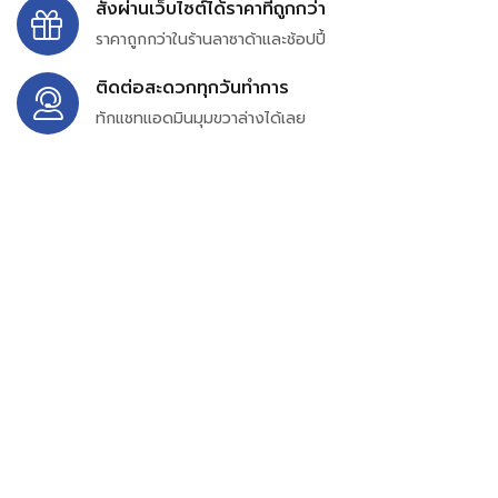
สั่งผ่านเว็บไซต์ได้ราคาที่ถูกกว่า
ราคาถูกกว่าในร้านลาซาด้าและช้อปปี้
ติดต่อสะดวกทุกวันทำการ
ทักแชทแอดมินมุมขวาล่างได้เลย
บริษัท สยาม เพอร์เชสซิ่ง จำกัด
399/9 ถนนฉลองกรุง แขวงลำปลาทิว เขตลาดกระบัง
กรุงเทพมหานคร 10520
เลขทะเบียน 0105563154601
Email:
siampurchasing@gmail.com
สยาม เพอร์เชสซิ่ง เรารวบรวมสินค้าประเภทอุตสาหกรรม
อิเล็กทรอนิกส์ ออโตเมชั่น อุปกรณ์ไฟฟ้าและอะไหล่ทั่วไปต่างๆ
ไว้เพื่อสนับสนุนงานจัดซื้อในองค์กร บริษัท ร้านค้า ผู้ให้บริการ