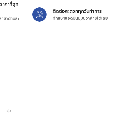
้ราคาที่ถูก
ติดต่อสะดวกทุกวันทำการ
ทักแชทแอดมินมุมขวาล่างได้เลย
ลาซาด้าและ
ิ่มเติมได้ที่
7697
ampc