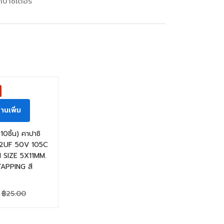
ปาซิเตอร์
่านเพิ่ม
10ชิ้น) คาปาซิ
2.2UF 50V 105C
 SIZE 5X11MM.
TAPPING สี
฿
25.00