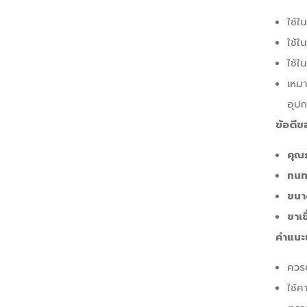
ใช้ใ
ใช้ใ
ใช้ใ
เหม
อุปก
ข้อดีข
คุณ
ทนท
ขนา
ขาเข
คำแนะ
ควรต
ใช้ค