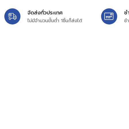
จัดส่งทั่วประเทศ
ช
ไม่มีจำนวนขั้นต่ำ 1ชิ้นก็ส่งได้
ชำ
บริษัท สยาม เพอร์เชสซิ่ง จำกัด
399/9 ถนนฉลองกรุง แขวงลำปลาทิว เขตลาดกระบัง กรุงเท
เลขทะเบียน 0105563154601
Email:
siampurchasing@gmail.com
สยาม เพอร์เชสซิ่ง เรารวบรวมสินค้าประเภทอุตสาหกรรม อิเล็กทร
ไฟฟ้าและอะไหล่ทั่วไปต่างๆ ไว้เพื่อสนับสนุนงานจัดซื้อในองค์กร บริ
บำรุง ช่าง และผู้ซื้อทั่วไปให้สามารถสร้างกระบวนการจัดซื้อได้อย