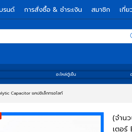
บรนด์
การสั่งซื้อ & ชำระเงิน
สมาชิก
เกี่ย
อะไหล่ตู้เย็น
อ
olytic Capacitor แคปอิเล็กทรอไลท์
(จำนว
เตอร์