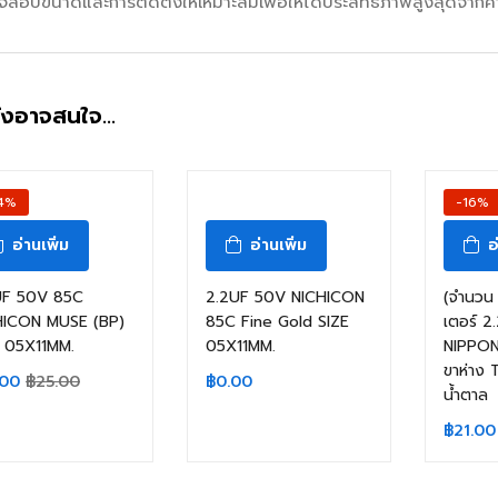
สอบขนาดและการติดตั้งให้เหมาะสมเพื่อให้ได้ประสิทธิภาพสูงสุดจากคา
ังอาจสนใจ…
สินค้าหมดแล้ว
4%
-16%
อ่านเพิ่ม
อ่านเพิ่ม
อ
UF 50V 85C
2.2UF 50V NICHICON
(จำนวน 
HICON MUSE (BP)
85C Fine Gold SIZE
เตอร์ 
E 05X11MM.
05X11MM.
NIPPON
ขาห่าง 
฿
0.00
.00
฿
25.00
น้ำตาล
฿
21.00