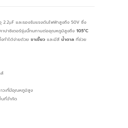
มจุ 2.2µF และรองรับแรงดันไฟฟ้าสูงถึง 50V ซึ่ง
ปาซิเตอร์รุ่นนี้ทนทานต่ออุณหภูมิสูงถึง
105°C
ตั้งทำได้ง่ายด้วย
ขาเขี้ยว
และมีสี
น้ำตาล
ที่ช่วย
ส์
ะที่มีอุณหภูมิสูง
้นที่จำกัด