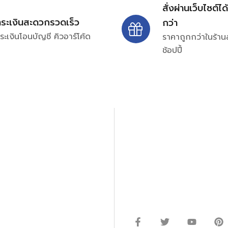
สั่งผ่านเว็บไซต์ได
ำระเงินสะดวกรวดเร็ว
กว่า
ระเงินโอนบัญชี คิวอาร์โค้ด
ราคาถูกกว่าในร้าน
ช้อปปี้
ปรึกษาและสอบถามข้อมูลเพ
โทร.
0
98-969
พมหานคร 10520
Line ID: @si
จันทร์ – ศุกร์: 9:00-17.30น.
อนิกส์ ออโตเมชั่น อุปกรณ์
เสาร์: 09:00 – 12:00น.
ษัท ร้านค้า ผู้ให้บริการซ่อม
่างมีประสิทธิภาพ ลดต้นทุน และ