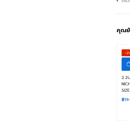
ตรวจ
คุณย
-2
2.2
NIC
SIZ
฿
19