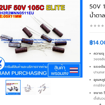
50V 1
น้ำตา
฿
14.0
ความจุ
วงจรอิเ
แรงดั
ปานกลา
อุณหภู
การใช้ง
ขนาด 
ตั้งในวง