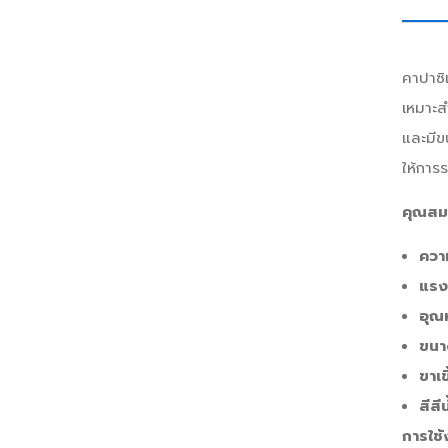
คาปาซิ
เหมาะส
และมี
ให้การร
คุณสมบ
ควา
แรง
อุณห
ขนา
ขาเข
สีสี
การใช้