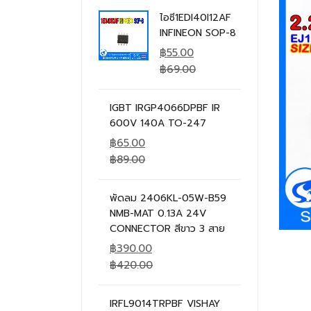
ไอซี1EDI40I12AF
INFINEON SOP-8
฿
55.00
฿
69.00
IGBT IRGP4066DPBF IR
600V 140A TO-247
฿
65.00
฿
89.00
พัดลม 2406KL-05W-B59
NMB-MAT 0.13A 24V
CONNECTOR สีขาว 3 สาย
฿
390.00
฿
420.00
IRFL9014TRPBF VISHAY