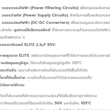
น
วงจรกรองไฟฟ้า (Power Filtering Circuits)
เพื่อกรองพลังง
น
วงจรจ่ายไฟ (Power Supply Circuits)
สำหรับการเก็บพลังงาน
น
วงจรแปลงไฟฟ้า (DC-DC Converters)
เพื่อควบคุมและจัดการพล
าะสำหรับ
อุปกรณ์อิเล็กทรอนิกส์
ที่ต้องการความจุต่ำและแรงดันไฟฟ้า
รณ์ไฟฟ้าต่าง ๆ
องคาปาซิเตอร์ ELITE 2.2µF 50V:
ภาพสูงจาก ELITE
: ผลิตจากวัสดุคุณภาพที่ได้รับการยอมรับในวงการอิ
านต่ออุณหภูมิสูง
: ใช้งานได้ในอุณหภูมิสูงถึง 105°C
ดกะทัดรัด
: เหมาะสำหรับการติดตั้งในวงจรที่มีพื้นที่จำกัด
ี้ยวที่ติดตั้งง่าย
: การติดตั้งในวงจรทำได้สะดวกและรวดเร็ว
นำในการใช้งาน:
ิดตั้งในวงจรที่มีการระบายความร้อนที่ดีเพื่อยืดอายุการใช้งาน
าปาซิเตอร์ในวงจรที่มีแรงดันไม่เกิน
50V
และไม่เกิน
105°C