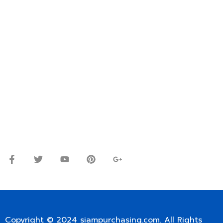
FOR INTERNATIONAL CUSTOMER PLEASE CONTACT
VIA EMAIL: SIAMPURCHASING@GMAIL.COM
OR WECHAT ID: dorn085319673
ปรึกษาและสอบถามข้อมูลเพิ่มเติมได้ที่
โทร.
0
98-9697697
Line ID: @siampc
จันทร์ – ศุกร์: 9:00-17.30น.
เสาร์: 09:00 – 12:00น.
Copyright © 2024
siampurchasing.com
. All Rights