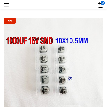
0
-9%