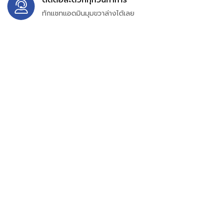
ทักแชทแอดมินมุมขวาล่างได้เลย
บริษัท สยาม เพอร์เชสซิ่ง จำกัด
399/9 ถนนฉลองกรุง แขวงลำปลาทิว เขตลาดกระบัง
กรุงเทพมหานคร 10520
เลขทะเบียน 0105563154601
Email:
siampurchasing@gmail.com
สยาม เพอร์เชสซิ่ง เรารวบรวมสินค้าประเภทอุตสาหกรรม
อิเล็กทรอนิกส์ ออโตเมชั่น อุปกรณ์ไฟฟ้าและอะไหล่ทั่วไปต่างๆ
ไว้เพื่อสนับสนุนงานจัดซื้อในองค์กร บริษัท ร้านค้า ผู้ให้บริการ
ซ่อมบำรุง ช่าง และผู้ซื้อทั่วไปให้สามารถสร้างกระบวนการจัดซื้อ
ได้อย่างมีประสิทธิภาพ ลดต้นทุน และสามารถเข้าถึงข้อมูล
สินค้าได้ง่ายขึ้น เราได้รวบรวมสินค้าไว้ มากกว่า 54 ประเภท