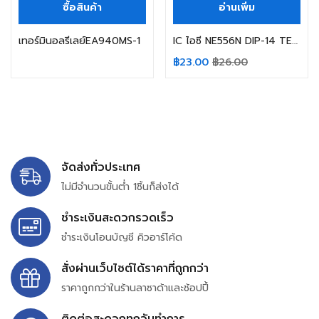
ซื้อสินค้า
อ่านเพิ่ม
เทอร์มินอลรีเลย์EA940MS-1
IC ไอซี NE556N DIP-14 TEXAS INSTRUMENTS Dual Precisio Timers NE556 556N
฿
23.00
฿
26.00
จัดส่งทั่วประเทศ
ไม่มีจำนวนขั้นต่ำ 1ชิ้นก็ส่งได้
ชำระเงินสะดวกรวดเร็ว
ชำระเงินโอนบัญชี คิวอาร์โค้ด
สั่งผ่านเว็บไซต์ได้ราคาที่ถูกกว่า
ราคาถูกกว่าในร้านลาซาด้าและช้อปปี้
ติดต่อสะดวกทุกวันทำการ