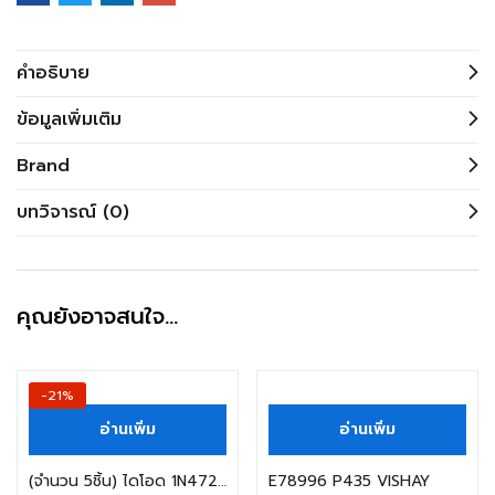
คำอธิบาย
ข้อมูลเพิ่มเติม
Brand
บทวิจารณ์ (0)
คุณยังอาจสนใจ…
-21%
อ่านเพิ่ม
อ่านเพิ่ม
(จำนวน 5ชิ้น) ไดโอด 1N4728A-TAP VISHAY ZENER DIODE 1.3W/3.3V, Iz=76mA (TAPPING)
E78996 P435 VISHAY