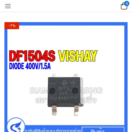
0
-7%