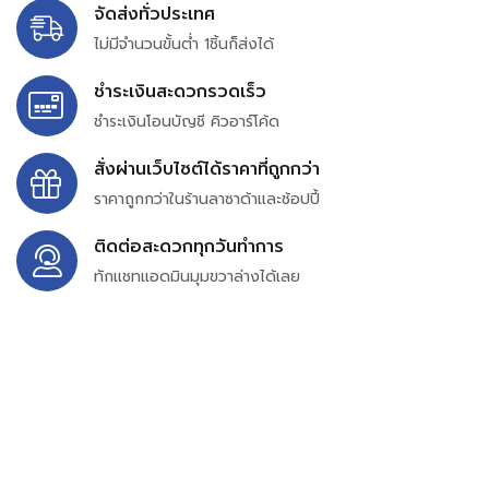
จัดส่งทั่วประเทศ
ไม่มีจำนวนขั้นต่ำ 1ชิ้นก็ส่งได้
ชำระเงินสะดวกรวดเร็ว
ชำระเงินโอนบัญชี คิวอาร์โค้ด
สั่งผ่านเว็บไซต์ได้ราคาที่ถูกกว่า
ราคาถูกกว่าในร้านลาซาด้าและช้อปปี้
ติดต่อสะดวกทุกวันทำการ
ทักแชทแอดมินมุมขวาล่างได้เลย
บริษัท สยาม เพอร์เชสซิ่ง จำกัด
399/9 ถนนฉลองกรุง แขวงลำปลาทิว เขตลาดกระบัง
กรุงเทพมหานคร 10520
เลขทะเบียน 0105563154601