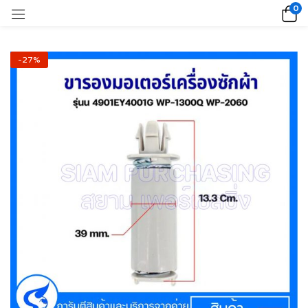
0
-27%