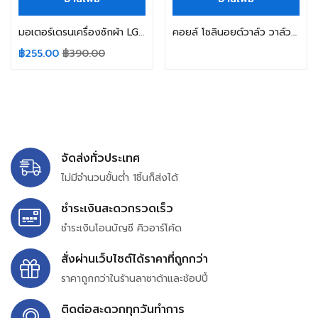
มอเตอร์เดรนเครื่องซักผ้า LG แอลจี ฝาบน รุ่น TC-LG1 13.5VDC 350mA 0.45W (แท้ ถอด) อะไหล่เครื่องซักผ้า
คอยล์ โซลินอยด์วาล์ว วาล์วน้ำเครื่องซักผ้า SAMSUNG ซัมซุง ใช้ได้กับหลายรุ่น 220/240V อะไหล่เครื่องซักผ้า
฿
255.00
฿
390.00
จัดส่งทั่วประเทศ
ไม่มีจำนวนขั้นต่ำ 1ชิ้นก็ส่งได้
ชำระเงินสะดวกรวดเร็ว
ชำระเงินโอนบัญชี คิวอาร์โค้ด
สั่งผ่านเว็บไซต์ได้ราคาที่ถูกกว่า
ราคาถูกกว่าในร้านลาซาด้าและช้อปปี้
ติดต่อสะดวกทุกวันทำการ