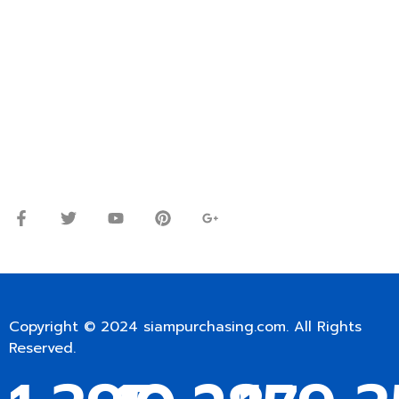
ปรึกษาและสอบถามข้อมูลเพิ่มเติมได้ที่
โทร.
0
98-9697697
Line ID: @siampc
จันทร์ – ศุกร์: 9:00-17.30น.
เสาร์: 09:00 – 12:00น.
Copyright © 2024
siampurchasing.com
. All Rights
Reserved.