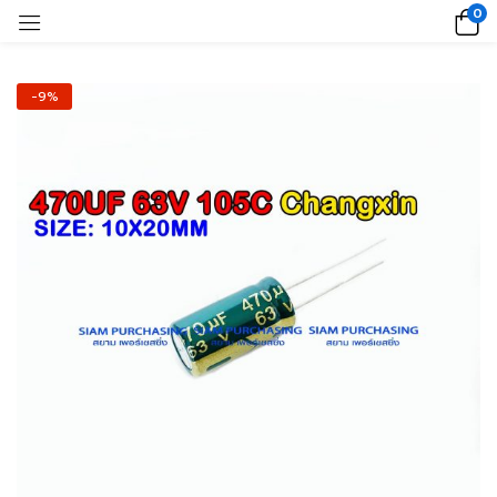
0
-9%