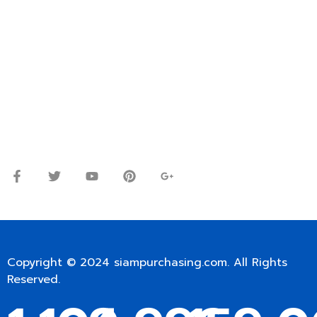
ปรึกษาและสอบถามข้อมูลเพิ่มเติมได้ที่
โทร.
0
98-9697697
Line ID: @siampc
จันทร์ – ศุกร์: 9:00-17.30น.
เสาร์: 09:00 – 12:00น.
Copyright © 2024
siampurchasing.com
. All Rights
Reserved.