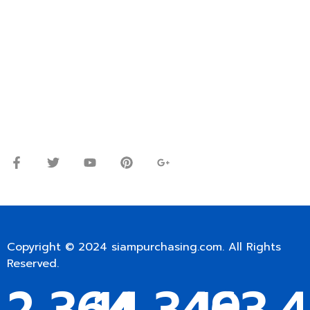
ปรึกษาและสอบถามข้อมูลเพิ่มเติมได้ที่
โทร.
0
98-9697697
Line ID: @siampc
จันทร์ – ศุกร์: 9:00-17.30น.
เสาร์: 09:00 – 12:00น.
Copyright © 2024
siampurchasing.com
. All Rights
Reserved.
2,364
14,349
163,