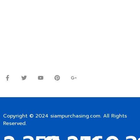
ปรึกษาและสอบถามข้อมูลเพิ่มเติมได้ที่
โทร.
0
98-9697697
Line ID: @siampc
จันทร์ – ศุกร์: 9:00-17.30น.
เสาร์: 09:00 – 12:00น.
Copyright © 2024
siampurchasing.com
. All Rights
Reserved.