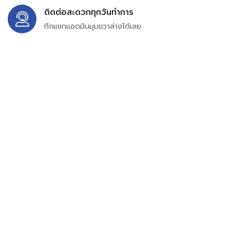
ติดต่อสะดวกทุกวันทำการ
ทักแชทแอดมินมุมขวาล่างได้เลย
บริษัท สยาม เพอร์เชสซิ่ง จำกัด
399/9 ถนนฉลองกรุง แขวงลำปลาทิว เขตลาดกระบัง
กรุงเทพมหานคร 10520
เลขทะเบียน 0105563154601
Email:
siampurchasing@gmail.com
สยาม เพอร์เชสซิ่ง เรารวบรวมสินค้าประเภทอุตสาหกรรม
อิเล็กทรอนิกส์ ออโตเมชั่น อุปกรณ์ไฟฟ้าและอะไหล่ทั่วไปต่างๆ
ไว้เพื่อสนับสนุนงานจัดซื้อในองค์กร บริษัท ร้านค้า ผู้ให้บริการ
ซ่อมบำรุง ช่าง และผู้ซื้อทั่วไปให้สามารถสร้างกระบวนการจัดซื้อ
ได้อย่างมีประสิทธิภาพ ลดต้นทุน และสามารถเข้าถึงข้อมูล