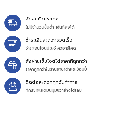
จัดส่งทั่วประเทศ
ไม่มีจำนวนขั้นต่ำ 1ชิ้นก็ส่งได้
ชำระเงินสะดวกรวดเร็ว
ชำระเงินโอนบัญชี คิวอาร์โค้ด
สั่งผ่านเว็บไซต์ได้ราคาที่ถูกกว่า
ราคาถูกกว่าในร้านลาซาด้าและช้อปปี้
ติดต่อสะดวกทุกวันทำการ
ทักแชทแอดมินมุมขวาล่างได้เลย
บริษัท สยาม เพอร์เชสซิ่ง จำกัด
399/9 ถนนฉลองกรุง แขวงลำปลาทิว เขตลาดกระบัง