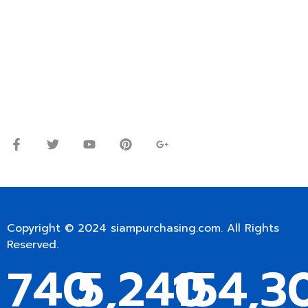
ปรึกษาและสอบถามข้อมูลเพิ่มเติมได้ที่
โทร.
0
98-9697697
Line ID: @siampc
จันทร์ – ศุกร์: 9:00-17.30น.
เสาร์: 09:00 – 12:00น.
Copyright © 2024
siampurchasing.com
. All Rights
Reserved.
740
5,240
154,3