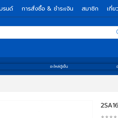
บรนด์
การสั่งซื้อ & ชำระเงิน
สมาชิก
เกี่ย
อะไหล่ตู้เย็น
อ
2SA1