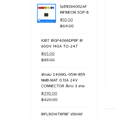
ไอซี1EDI40I12AF
INFINEON SOP-8
฿
55.00
฿
69.00
IGBT IRGP4066DPBF IR
600V 140A TO-247
฿
65.00
฿
89.00
พัดลม 2406KL-05W-B59
NMB-MAT 0.13A 24V
CONNECTOR สีขาว 3 สาย
฿
390.00
฿
420.00
IRFL9014TRPBF VISHAY