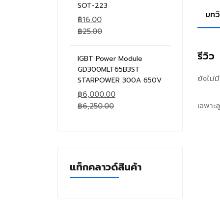
SOT-223
บทว
฿
16.00
฿
25.00
รีวิว
IGBT Power Module
GD300MLT65B3ST
ยังไม่
STARPOWER 300A 650V
฿
6,000.00
เฉพาะลู
฿
6,250.00
แท็กคลาวด์สินค้า