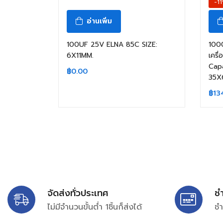
-1
อ่านเพิ่ม
100UF 25V ELNA 85C SIZE:
100
6X11MM.
เครื
Capa
฿
0.00
35X6
฿
13
จัดส่งทั่วประเทศ
ช
ไม่มีจำนวนขั้นต่ำ 1ชิ้นก็ส่งได้
ชำ