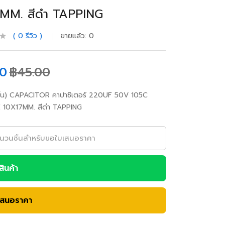
MM. สีดำ TAPPING
0
รีวิว
ขายแล้ว:
0
00
฿
45.00
ิ้น) CAPACITOR คาปาซิเตอร์ 220UF 50V 105C
 10X17MM. สีดำ TAPPING
อสินค้า
เสนอราคา