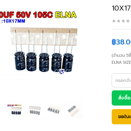
10X17
฿
38.
(จำนวน 5ช
ELNA SIZE
สั่งซื้
ขอใบ