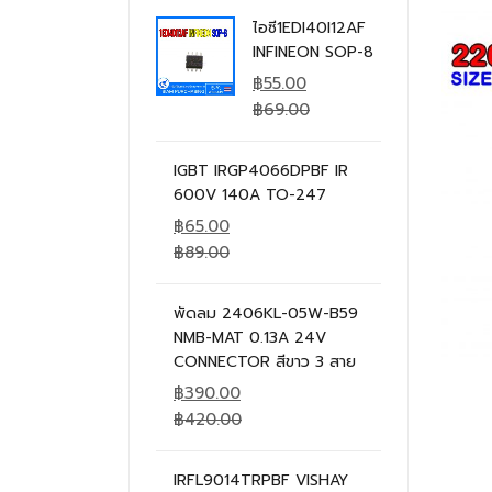
ไอซี1EDI40I12AF
INFINEON SOP-8
฿
55.00
฿
69.00
IGBT IRGP4066DPBF IR
600V 140A TO-247
฿
65.00
฿
89.00
พัดลม 2406KL-05W-B59
NMB-MAT 0.13A 24V
CONNECTOR สีขาว 3 สาย
฿
390.00
฿
420.00
IRFL9014TRPBF VISHAY