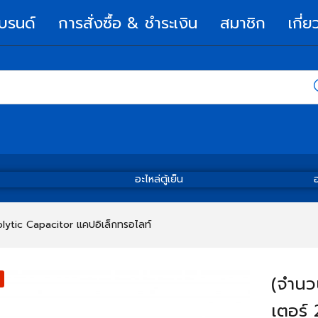
บรนด์
การสั่งซื้อ & ชำระเงิน
สมาชิก
เกี่ย
อะไหล่ตู้เย็น
อ
olytic Capacitor แคปอิเล็กทรอไลท์
(จำนว
เตอร์