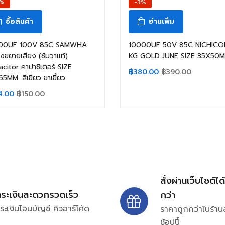
1%
-3%
ซื้อสินค้า
อ่านเพิ่ม
00UF 100V 85C SAMWHA
10000UF 50V 85C NICHICO
่องขยายเสียง (ซัมวาแท้)
KG GOLD JUNE SIZE 35X50M
citor คาปาซิเตอร์ SIZE
฿
380.00
฿
390.00
5MM. สีเขียว ขาเขี้ยว
4.00
฿
150.00
สั่งผ่านเว็บไซต์ได
ำระเงินสะดวกรวดเร็ว
กว่า
ระเงินโอนบัญชี คิวอาร์โค้ด
ราคาถูกกว่าในร้าน
ช้อปปี้