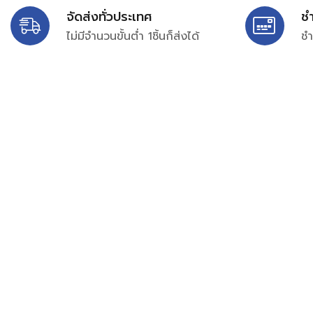
จัดส่งทั่วประเทศ
ช
ไม่มีจำนวนขั้นต่ำ 1ชิ้นก็ส่งได้
ชำ
บริษัท สยาม เพอร์เชสซิ่ง จำกัด
399/9 ถนนฉลองกรุง แขวงลำปลาทิว เขตลาดกระบัง กรุงเท
เลขทะเบียน 0105563154601
Email:
siampurchasing@gmail.com
สยาม เพอร์เชสซิ่ง เรารวบรวมสินค้าประเภทอุตสาหกรรม อิเล็กทร
ไฟฟ้าและอะไหล่ทั่วไปต่างๆ ไว้เพื่อสนับสนุนงานจัดซื้อในองค์กร บริ
บำรุง ช่าง และผู้ซื้อทั่วไปให้สามารถสร้างกระบวนการจัดซื้อได้อย
สามารถเข้าถึงข้อมูลสินค้าได้ง่ายขึ้น เราได้รวบรวมสินค้าไว้ ม