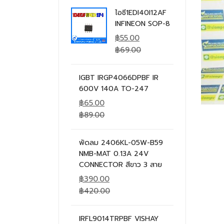
ไอซี1EDI40I12AF
INFINEON SOP-8
฿
55.00
฿
69.00
IGBT IRGP4066DPBF IR
600V 140A TO-247
฿
65.00
฿
89.00
พัดลม 2406KL-05W-B59
NMB-MAT 0.13A 24V
CONNECTOR สีขาว 3 สาย
฿
390.00
฿
420.00
IRFL9014TRPBF VISHAY