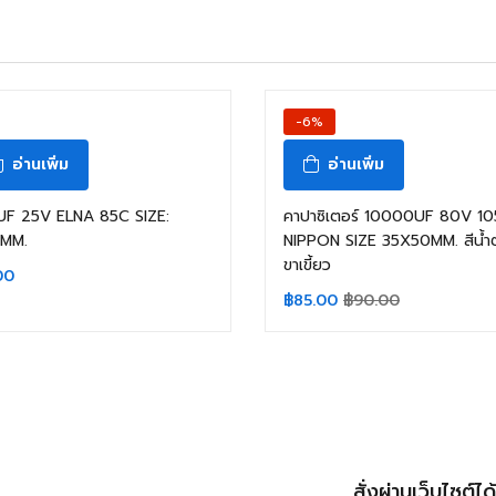
สินค้าหมดแล้ว
-6%
อ่านเพิ่ม
อ่านเพิ่ม
UF 25V ELNA 85C SIZE:
คาปาซิเตอร์ 10000UF 80V 1
1MM.
NIPPON SIZE 35X50MM. สีน้ำ
ขาเขี้ยว
00
฿
85.00
฿
90.00
สั่งผ่านเว็บไซต์ได