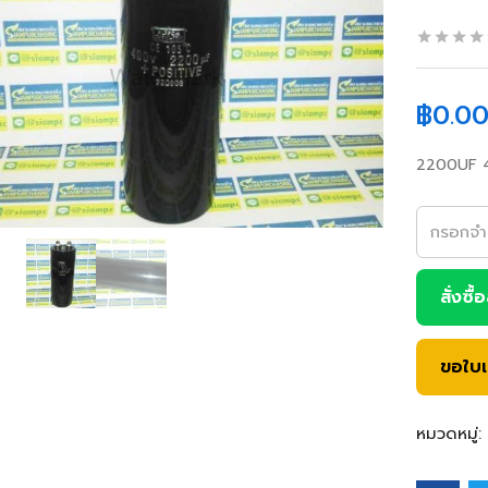
฿
0.0
2200UF 4
สั่งซื้
ขอใบ
หมวดหมู่: