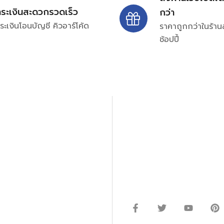
ำระเงินสะดวกรวดเร็ว
กว่า
ระเงินโอนบัญชี คิวอาร์โค้ด
ราคาถูกกว่าในร้าน
ช้อปปี้
ปรึกษาและสอบถามข้อมูลเพ
โทร.
0
98-969
พมหานคร 10520
Line ID: @si
จันทร์ – ศุกร์: 9:00-17.30น.
อนิกส์ ออโตเมชั่น อุปกรณ์
เสาร์: 09:00 – 12:00น.
ษัท ร้านค้า ผู้ให้บริการซ่อม
่างมีประสิทธิภาพ ลดต้นทุน และ
ากกว่า 54 ประเภท และมีจำนวน