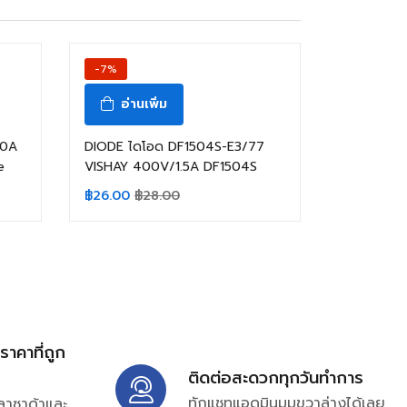
-7%
อ่านเพิ่ม
50A
DIODE ไดโอด DF1504S-E3/77
e
VISHAY 400V/1.5A DF1504S
฿
26.00
฿
28.00
้ราคาที่ถูก
ติดต่อสะดวกทุกวันทำการ
ทักแชทแอดมินมุมขวาล่างได้เลย
ลาซาด้าและ