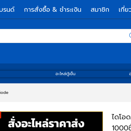
บรนด์
การสั่งซื้อ & ชำระเงิน
สมาชิก
เกี่ย
อะไหล่ตู้เย็น
อ
Diode
ไดโอ
1000ชิ