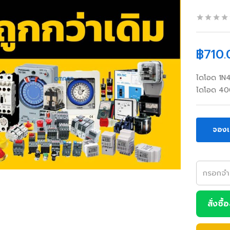
฿
710.
ไดโอด 1N
ไดโอด 40
จองเ
สั่งซื้