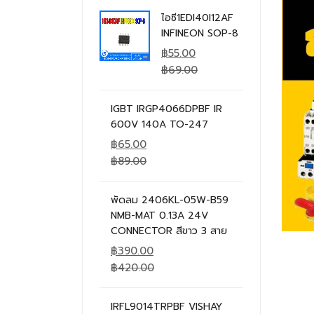
ไอซี1EDI40I12AF
INFINEON SOP-8
฿
55.00
฿
69.00
IGBT IRGP4066DPBF IR
600V 140A TO-247
฿
65.00
฿
89.00
พัดลม 2406KL-05W-B59
NMB-MAT 0.13A 24V
CONNECTOR สีขาว 3 สาย
฿
390.00
฿
420.00
IRFL9014TRPBF VISHAY