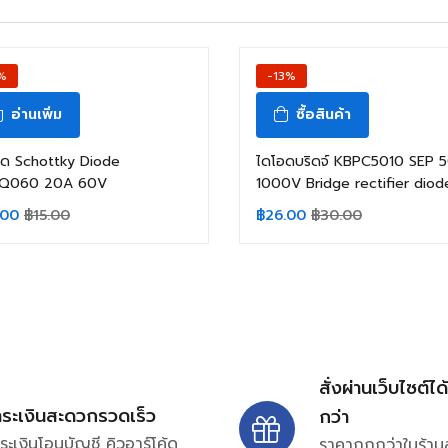
%
-13%
อ่านเพิ่ม
ซื้อสินค้า
อด Schottky Diode
ไดโอดบริดจ์ KBPC5010 SEP 
Q060 20A 60V
1000V Bridge rectifier diod
.00
฿
15.00
฿
26.00
฿
30.00
สั่งผ่านเว็บไซต์ได
ำระเงินสะดวกรวดเร็ว
กว่า
ระเงินโอนบัญชี คิวอาร์โค้ด
ราคาถูกกว่าในร้าน