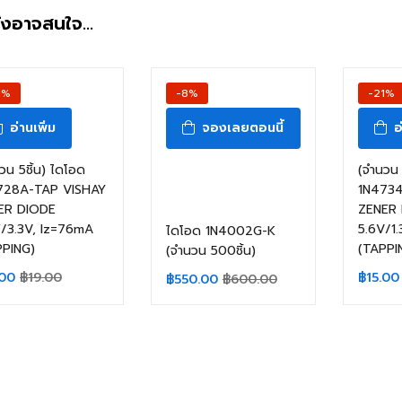
ังอาจสนใจ…
1%
-8%
-21%
อ่านเพิ่ม
จองเลยตอนนี้
อ
จัดส่งภายใน 3-4
วน 5ชิ้น) ไดโอด
(จำนวน 
728A-TAP VISHAY
1N4734
ER DIODE
ZENER
วัน
W/3.3V, Iz=76mA
5.6V/1
ไดโอด 1N4002G-K
PPING)
(TAPPI
(จำนวน 500ชิ้น)
.00
฿
19.00
฿
15.00
฿
550.00
฿
600.00