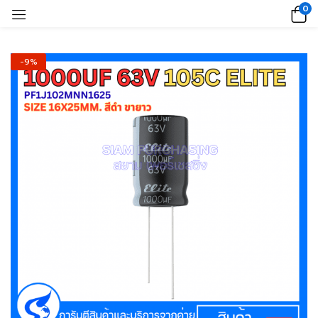
0
-9%