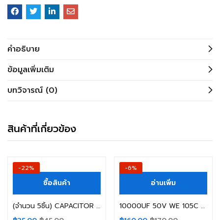
คำอธิบาย
ข้อมูลเพิ่มเติม
บทวิจารณ์ (0)
สินค้าที่เกี่ยวข้อง
-22%
-6%
ซื้อสินค้า
อ่านเพิ่ม
(จำนวน 5ชิ้น) CAPACITOR คาปาซิเตอร์ PS1H471MNN1220 470UF 50V 105C ELITE SIZE 12X20MM. ขาตรง สีดำ (สินค้าในไทย ส่งเร็วทันใจ)
10000UF 50V WE 105C SIZE 25X53MM. ขายาว สีแดง Capacitor (สินค้าในไทย ส่งเร็วทันใจ)