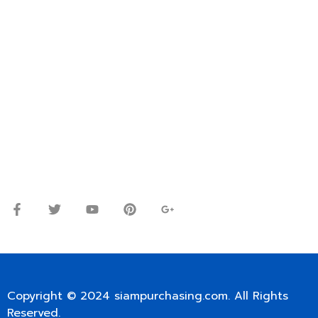
VIA EMAIL: SIAMPURCHASING@GMAIL.COM
OR WECHAT ID: dorn085319673
ปรึกษาและสอบถามข้อมูลเพิ่มเติมได้ที่
โทร.
0
98-9697697
Line ID: @siampc
จันทร์ – ศุกร์: 9:00-17.30น.
เสาร์: 09:00 – 12:00น.
Copyright © 2024
siampurchasing.com
. All Rights
Reserved.