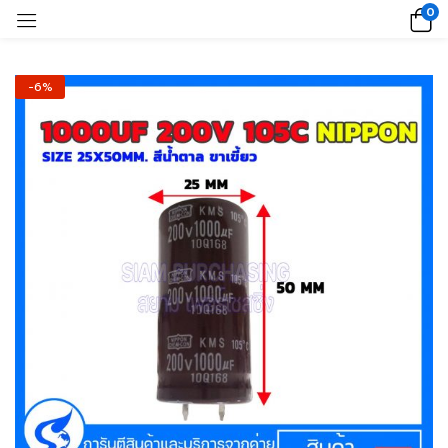
0
-6%