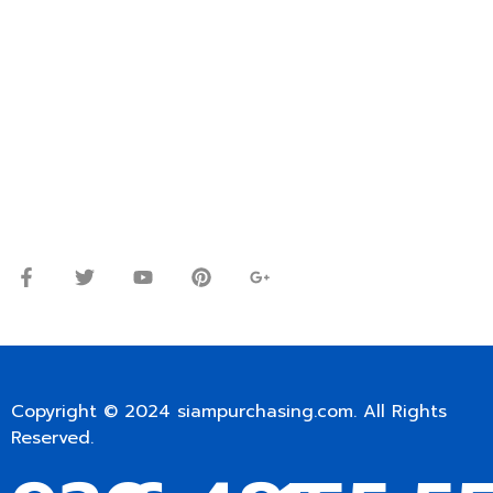
ปรึกษาและสอบถามข้อมูลเพิ่มเติมได้ที่
โทร.
0
98-9697697
Line ID: @siampc
จันทร์ – ศุกร์: 9:00-17.30น.
เสาร์: 09:00 – 12:00น.
Copyright © 2024
siampurchasing.com
. All Rights
Reserved.