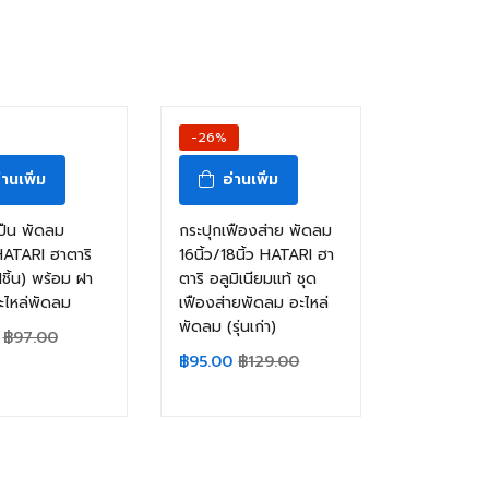
-26%
่านเพิ่ม
อ่านเพิ่ม
ปืน พัดลม
กระปุกเฟืองส่าย พัดลม
ATARI ฮาตาริ
16นิ้ว/18นิ้ว HATARI ฮา
(1ชิ้น) พร้อม ฝา
ตาริ อลูมิเนียมแท้ ชุด
ะไหล่พัดลม
เฟืองส่ายพัดลม อะไหล่
พัดลม (รุ่นเก่า)
฿
97.00
฿
95.00
฿
129.00