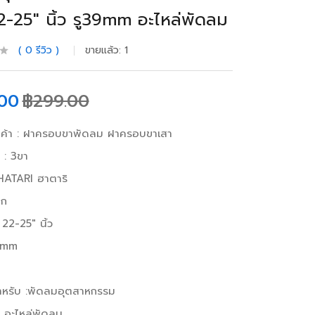
2-25″ นิ้ว รู39mm อะไหล่พัดลม
0
รีวิว
ขายแล้ว:
1
.00
฿
299.00
นค้า : ฝาครอบขาพัดลม ฝาครอบขาเสา
 : 3ขา
: HATARI ฮาตาริ
ิก
22-25″ นิ้ว
9mm
ำหรับ :พัดลมอุตสาหกรรม
: อะไหล่พัดลม