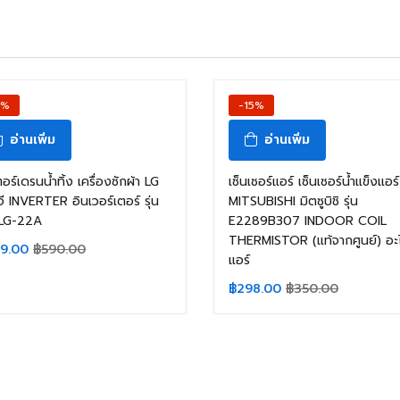
1%
-15%
อ่านเพิ่ม
อ่านเพิ่ม
อร์เดรนน้ำทิ้ง เครื่องซักผ้า LG
เซ็นเซอร์แอร์ เซ็นเซอร์น้ำแข็งแอร์
ี INVERTER อินเวอร์เตอร์ รุ่น
MITSUBISHI มิตซูบิชิ รุ่น
LG-22A
E2289B307 INDOOR COIL
THERMISTOR (แท้จากศูนย์) อะไ
9.00
฿
590.00
แอร์
฿
298.00
฿
350.00