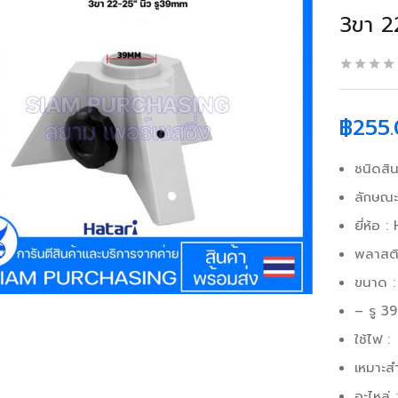
3ขา 2
฿
255
ชนิดสิ
ลักษณะ
ยี่ห้อ 
พลาสต
ขนาด : 
– รู 3
ใช้ไฟ :
เหมาะส
อะไหล่ 