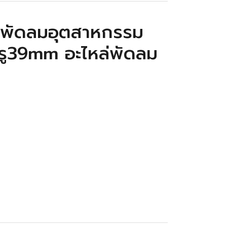
พัดลมอุตสาหกรรม
 รู39mm อะไหล่พัดลม