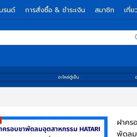
บรนด์
การสั่งซื้อ & ชำระเงิน
สมาชิก
เกี่ย
อะไหล่ตู้เย็น
อ
ฝาครอ
พัดลม