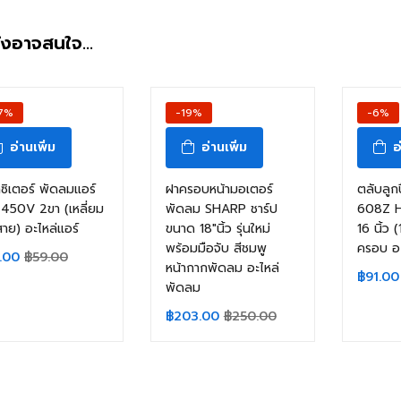
ังอาจสนใจ…
7%
-19%
-6%
อ่านเพิ่ม
อ่านเพิ่ม
อ
ซิเตอร์ พัดลมแอร์
ฝาครอบหน้ามอเตอร์
ตลับลูก
450V 2ขา (เหลี่ยม
พัดลม SHARP ชาร์ป
608Z H
ีสาย) อะไหล่แอร์
ขนาด 18″นิ้ว รุ่นใหม่
16 นิ้ว 
พร้อมมือจับ สีชมพู
ครอบ อ
.00
฿
59.00
หน้ากากพัดลม อะไหล่
฿
91.00
พัดลม
฿
203.00
฿
250.00