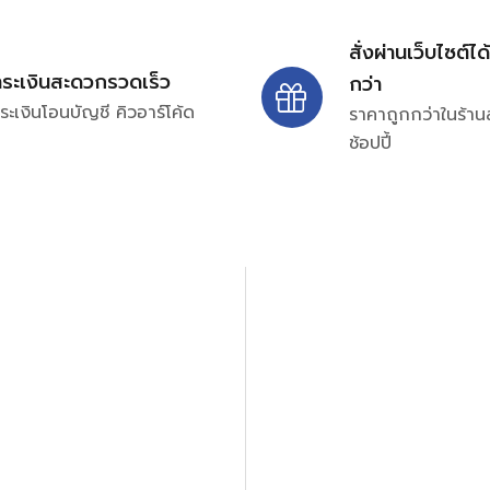
สั่งผ่านเว็บไซต์ได
ำระเงินสะดวกรวดเร็ว
กว่า
ระเงินโอนบัญชี คิวอาร์โค้ด
ราคาถูกกว่าในร้าน
ช้อปปี้
ปรึกษาและสอบถามข้อมูลเพ
โทร.
0
98-969
พมหานคร 10520
Line ID: @si
จันทร์ – ศุกร์: 9:00-17.30น.
อนิกส์ ออโตเมชั่น อุปกรณ์
เสาร์: 09:00 – 12:00น.
ษัท ร้านค้า ผู้ให้บริการซ่อม