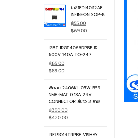
ไอซี1EDI40I12AF
INFINEON SOP-8
฿
55.00
฿
69.00
IGBT IRGP4066DPBF IR
600V 140A TO-247
฿
65.00
฿
89.00
พัดลม 2406KL-05W-B59
NMB-MAT 0.13A 24V
CONNECTOR สีขาว 3 สาย
฿
390.00
฿
420.00
IRFL9014TRPBF VISHAY