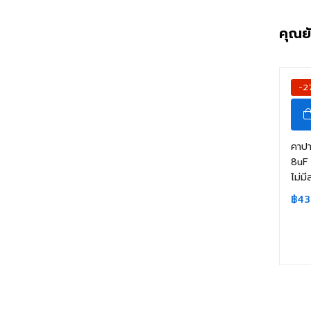
คุณย
-2
คาปา
8uF 
ไม่ม
฿
43