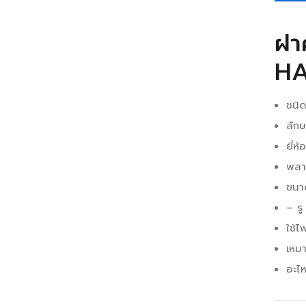
ฝา
HA
ชนิ
ลัก
ยี่ห
พลา
ขนาด
– ร
ใช้ไฟ
เหม
อะไห