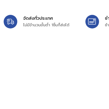
จัดส่งทั่วประเทศ
ช
ไม่มีจำนวนขั้นต่ำ 1ชิ้นก็ส่งได้
ชำ
บริษัท สยาม เพอร์เชสซิ่ง จำกัด
399/9 ถนนฉลองกรุง แขวงลำปลาทิว เขตลาดกระบัง กรุงเท
เลขทะเบียน 0105563154601
Email:
siampurchasing@gmail.com
สยาม เพอร์เชสซิ่ง เรารวบรวมสินค้าประเภทอุตสาหกรรม อิเล็กทร
ไฟฟ้าและอะไหล่ทั่วไปต่างๆ ไว้เพื่อสนับสนุนงานจัดซื้อในองค์กร บริ