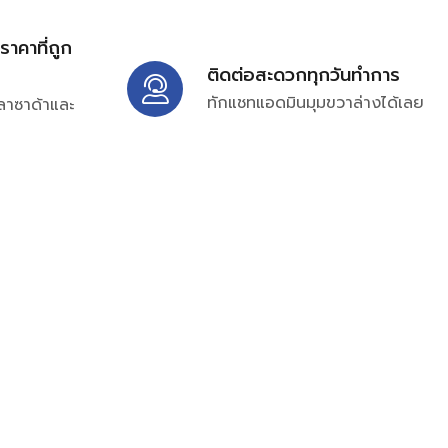
้ราคาที่ถูก
ติดต่อสะดวกทุกวันทำการ
ทักแชทแอดมินมุมขวาล่างได้เลย
ลาซาด้าและ
ิ่มเติมได้ที่
7697
ampc