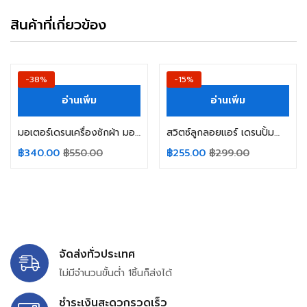
สินค้าที่เกี่ยวข้อง
-38%
-15%
อ่านเพิ่ม
อ่านเพิ่ม
มอเตอร์เดรนเครื่องซักผ้า มอเตอร์เดรนใบพัดเขียว BPX2-102IL 35W ขาหน้า อะไหล่เครื่องซักผ้า
สวิตซ์ลูกลอยแอร์ เดรนปั้มน้ำทิ้ง Float Switch ทั่วไป แอร์ 4ทิศทาง (แกนสั้น) อะไหล่แอร์
฿
340.00
฿
550.00
฿
255.00
฿
299.00
จัดส่งทั่วประเทศ
ไม่มีจำนวนขั้นต่ำ 1ชิ้นก็ส่งได้
ชำระเงินสะดวกรวดเร็ว