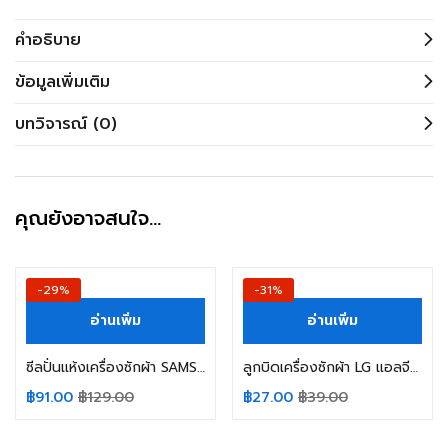
คำอธิบาย
ข้อมูลเพิ่มเติม
บทวิจารณ์ (0)
คุณยังอาจสนใจ…
-29%
-31%
อ่านเพิ่ม
อ่านเพิ่ม
ซีลปั่นแห้งเครื่องซักผ้า SAMSUNG ซัมซุง PANASONIC พานาโซนิค รู 14mm (แบบเกลียว) อะไหล่เครื่องซักผ้า
ลูกบิดเครื่องซักผ้า LG แอลจี รุ่น 2 ถัง อะไหล่เครื่องซักผ้า
฿
91.00
฿
129.00
฿
27.00
฿
39.00