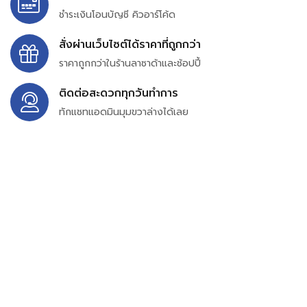
ชำระเงินโอนบัญชี คิวอาร์โค้ด
สั่งผ่านเว็บไซต์ได้ราคาที่ถูกกว่า
ราคาถูกกว่าในร้านลาซาด้าและช้อปปี้
ติดต่อสะดวกทุกวันทำการ
ทักแชทแอดมินมุมขวาล่างได้เลย
บริษัท สยาม เพอร์เชสซิ่ง จำกัด
399/9 ถนนฉลองกรุง แขวงลำปลาทิว เขตลาดกระบัง
กรุงเทพมหานคร 10520
เลขทะเบียน 0105563154601
Email:
siampurchasing@gmail.com
สยาม เพอร์เชสซิ่ง เรารวบรวมสินค้าประเภทอุตสาหกรรม