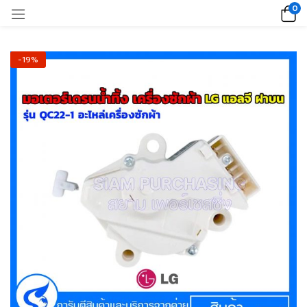
0
-19%