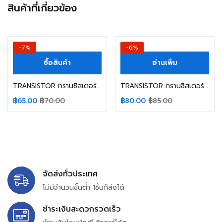
สินค้าที่เกี่ยวข้อง
-7%
-6%
ซื้อสินค้า
อ่านเพิ่ม
TRANSISTOR ทรานซิสเตอร์ BUX98A ST 450V 30A 250W
TRANSISTOR ทรานซิสเตอร์ G4PC50UD IR
฿
65.00
฿
70.00
฿
80.00
฿
85.00
จัดส่งทั่วประเทศ
ไม่มีจำนวนขั้นต่ำ 1ชิ้นก็ส่งได้
ชำระเงินสะดวกรวดเร็ว