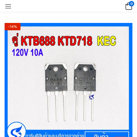
0
-14%