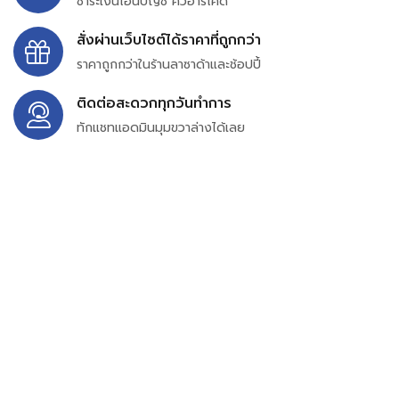
ชำระเงินโอนบัญชี คิวอาร์โค้ด
สั่งผ่านเว็บไซต์ได้ราคาที่ถูกกว่า
ราคาถูกกว่าในร้านลาซาด้าและช้อปปี้
ติดต่อสะดวกทุกวันทำการ
ทักแชทแอดมินมุมขวาล่างได้เลย
บริษัท สยาม เพอร์เชสซิ่ง จำกัด
399/9 ถนนฉลองกรุง แขวงลำปลาทิว เขตลาดกระบัง
กรุงเทพมหานคร 10520
เลขทะเบียน 0105563154601
Email:
siampurchasing@gmail.com
สยาม เพอร์เชสซิ่ง เรารวบรวมสินค้าประเภทอุตสาหกรรม