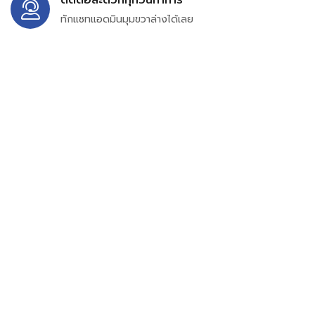
ทักแชทแอดมินมุมขวาล่างได้เลย
บริษัท สยาม เพอร์เชสซิ่ง จำกัด
399/9 ถนนฉลองกรุง แขวงลำปลาทิว เขตลาดกระบัง
กรุงเทพมหานคร 10520
เลขทะเบียน 0105563154601
Email:
siampurchasing@gmail.com
สยาม เพอร์เชสซิ่ง เรารวบรวมสินค้าประเภทอุตสาหกรรม
อิเล็กทรอนิกส์ ออโตเมชั่น อุปกรณ์ไฟฟ้าและอะไหล่ทั่วไปต่างๆ
ไว้เพื่อสนับสนุนงานจัดซื้อในองค์กร บริษัท ร้านค้า ผู้ให้บริการ
ซ่อมบำรุง ช่าง และผู้ซื้อทั่วไปให้สามารถสร้างกระบวนการจัดซื้อ
ได้อย่างมีประสิทธิภาพ ลดต้นทุน และสามารถเข้าถึงข้อมูล
สินค้าได้ง่ายขึ้น เราได้รวบรวมสินค้าไว้ มากกว่า 54 ประเภท