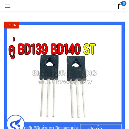
0
-13%