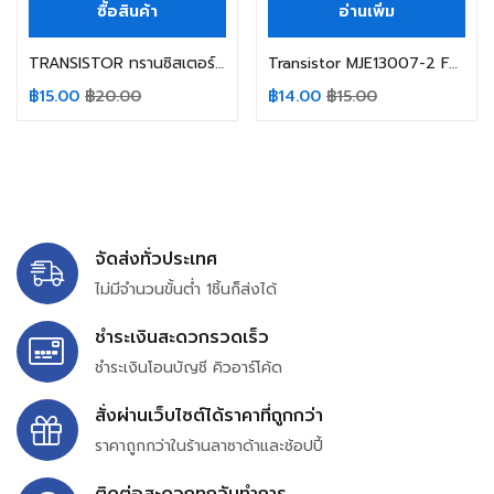
ซื้อสินค้า
อ่านเพิ่ม
TRANSISTOR ทรานซิสเตอร์ BC847C BC847 NXP/NEXPERIA/WEEN 1GW NPN 45V/0.1A
Transistor MJE13007-2 FAIRCHILD 8A 700V TO-220 ทรานซิสเตอร์ (สินค้าในไทย ส่งเร็วทันใจ)
฿
15.00
฿
20.00
฿
14.00
฿
15.00
จัดส่งทั่วประเทศ
ไม่มีจำนวนขั้นต่ำ 1ชิ้นก็ส่งได้
ชำระเงินสะดวกรวดเร็ว
ชำระเงินโอนบัญชี คิวอาร์โค้ด
สั่งผ่านเว็บไซต์ได้ราคาที่ถูกกว่า
ราคาถูกกว่าในร้านลาซาด้าและช้อปปี้
ติดต่อสะดวกทุกวันทำการ